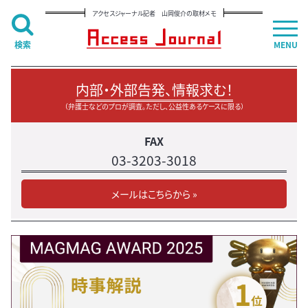
アクセスジャーナル記者 山岡俊介の取材メモ
検索
MENU
内部・外部告発、情報求む！
（弁護士などのプロが調査。ただし、公益性あるケースに限る）
FAX
03-3203-3018
メールはこちらから »