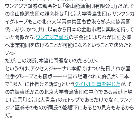
ワンアジア証券の親会社は「金山能源集団有限公司」だが、そ
の金山能源集団の親会社は「北京大学青鳥集団」。サンフンカ
イグループもこの北京大学青鳥集団も香港を拠点に協業関
係にあり、かつ、共に以前から日本の金融市場に興味を持って
いた関係から、
ワンアジア証券
の子会社によりわが国証券業
へ事業範囲を広げることが可能になるということで決めたと
いう。
だが、この決断、本当に問題ないのだろうか。
というのは、アクセスジャーナル本編ではつい先日、「わが国
仕手グループとも接点――中国市場追われた許氏が、日本
で“恩人”に仕掛ける訴訟」という
タイトル記事を報じた
が、そ
の許振東氏がこの北京大学青鳥集団の中心である香港上場
ＩＴ企業「北京北大青鳥」の元トップであるだけでなく、ワンア
ジア証券そのものが同氏の影響下にあるとの見方もあるから
だ。