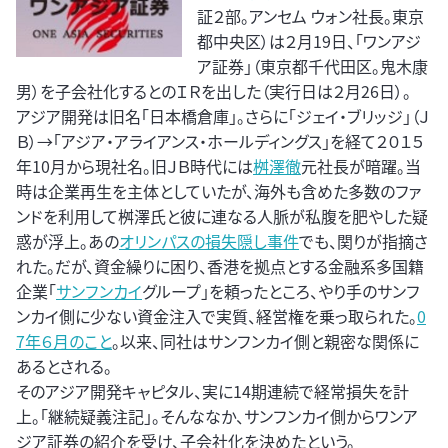
証２部。アンセム ウォン社長。東京
都中央区）は２月19日、「ワンアジ
ア証券」（東京都千代田区。鬼木康
男）を子会社化するとのＩＲを出した（実行日は２月26日）。
アジア開発は旧名「日本橋倉庫」。さらに「ジェイ・ブリッジ」（Ｊ
Ｂ）→「アジア・アライアンス・ホールディングス」を経て２０１５
年10月から現社名。旧ＪＢ時代には
桝澤徹
元社長が暗躍。当
時は企業再生を主体としていたが、海外も含めた多数のファ
ンドを利用して桝澤氏と彼に連なる人脈が私腹を肥やした疑
惑が浮上。あの
オリンパスの損失隠し事件
でも、関りが指摘さ
れた。だが、資金繰りに困り、香港を拠点とする金融系多国籍
企業「
サンフンカイ
グループ」を頼ったところ、やり手のサンフ
ンカイ側に少ない資金注入で実質、経営権を乗っ取られた。
0
7年６月のこと
。以来、同社はサンフンカイ側と親密な関係に
あるとされる。
そのアジア開発キャピタル、実に14期連続で経常損失を計
上。「継続疑義注記」。そんななか、サンフンカイ側からワンア
ジア証券の紹介を受け、子会社化を決めたという。