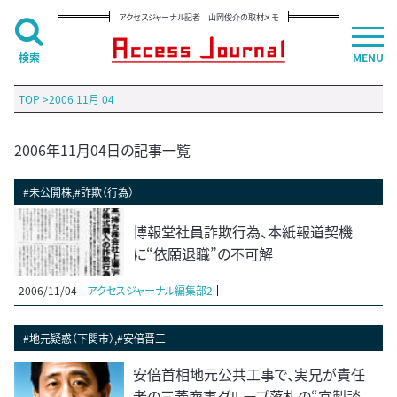
アクセスジャーナル記者 山岡俊介の取材メモ
検索
MENU
TOP
>
2006 11月 04
2006年11月04日の記事一覧
#未公開株,#詐欺（行為）
博報堂社員詐欺行為、本紙報道契機
に“依願退職”の不可解
2006/11/04
アクセスジャーナル編集部2
#地元疑惑（下関市）,#安倍晋三
安倍首相地元公共工事で、実兄が責任
者の三菱商事グループ落札の“官製談