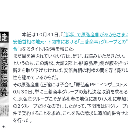
本紙は１０月３１日、『
「訴状」で原弘産側があからさま
安倍首相の地元・下関市における「三菱商事」グループとの
合”
』なるタイトル記事を報じた。
まだ目を通されていない方は、是非、お読みいただきたい。
というのも、この訴訟、大証２部上場「原弘産」側が腹を括っ
訴えを取り下げなければ、安倍首相の利権の闇を浮き彫り
性を秘めているからだ。
その原弘産側（正確には子会社「原弘産ＰＥＩインヴェストメン
０月３０日、単に三菱商事グループの落札決定取消を求め
く、原弘産グループこそが落札者の地位にあり（入札に参加
の２グループだけなので）、したがって、下関市は同グルー
件で契約することを求め、これを先の請求に追加的併合せ
を行った。
した。