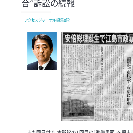
合”訴訟の続報
アクセスジャーナル編集部2
また同日付で、本訴訟の１回目の「準備書面」を提出