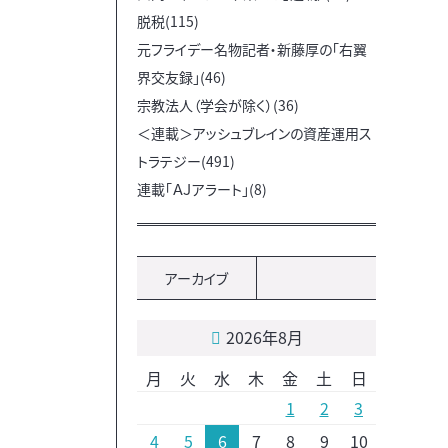
脱税(115)
元フライデー名物記者・新藤厚の「右翼
界交友録」(46)
宗教法人（学会が除く）(36)
＜連載＞アッシュブレインの資産運用ス
トラテジー(491)
連載「ＡＪアラート」(8)
アーカイブ
2026年8月
月
火
水
木
金
土
日
1
2
3
4
5
6
7
8
9
10