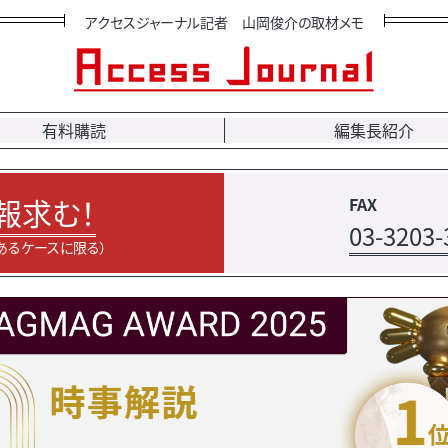
アクセスジャーナル記者 山岡俊介の取材メモ
有料購読
編集長紹介
報求む！
FAX
03-3203-
あるケースに限る）