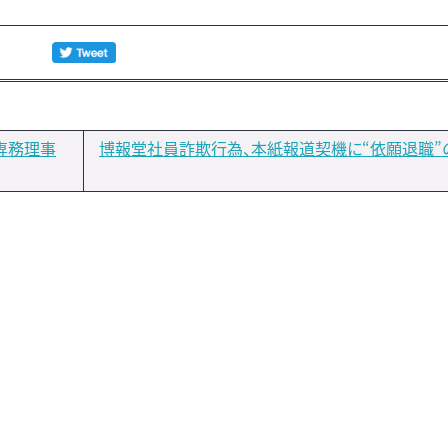
専務理事
博報堂社員詐欺行為、本紙報道契機に“依願退職”