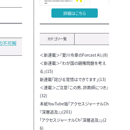
詳細はこちら
カテゴリ一覧
の不可解
＜新連載＞『愛川令章のForcast AI』(8)
＜新連載＞『わが国の親権問題を考え
る』(15)
新連載「詫びる覚悟はできてます」(13)
＜連載＞ご注意『この男、詐欺師につき』
(32)
本紙YouTube版「アクセスジャーナルCh
『深層追及』」(201)
「アクセスジャーナルCh『深層追及』」(2
6)