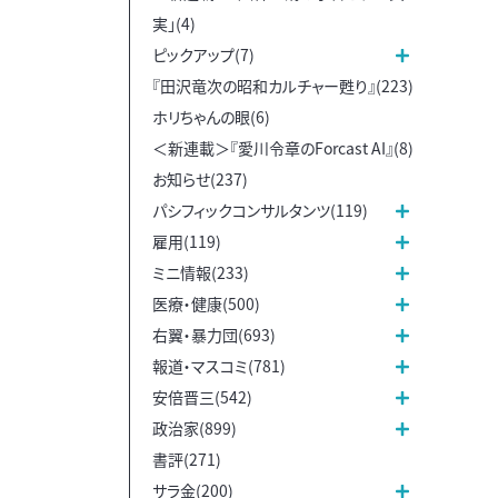
実」(4)
ピックアップ(7)
『田沢竜次の昭和カルチャー甦り』(223)
ホリちゃんの眼(6)
＜新連載＞『愛川令章のForcast AI』(8)
お知らせ(237)
パシフィックコンサルタンツ(119)
雇用(119)
ミニ情報(233)
医療・健康(500)
右翼・暴力団(693)
報道・マスコミ(781)
安倍晋三(542)
政治家(899)
書評(271)
サラ金(200)