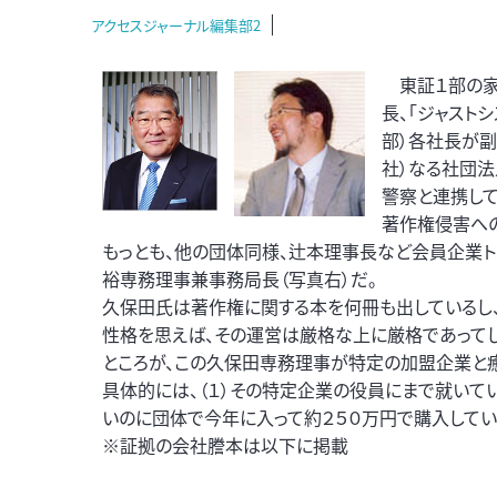
アクセスジャーナル編集部2
東証１部の家庭
長、「ジャストシ
部）各社長が副
社）なる社団法
警察と連携し
著作権侵害へ
もっとも、他の団体同様、辻本理事長など会員企業ト
裕専務理事兼事務局長（写真右）だ。
久保田氏は著作権に関する本を何冊も出しているし、
性格を思えば、その運営は厳格な上に厳格であってし
ところが、この久保田専務理事が特定の加盟企業と
具体的には、（１）その特定企業の役員にまで就いて
いのに団体で今年に入って約２５０万円で購入してい
※証拠の会社謄本は以下に掲載