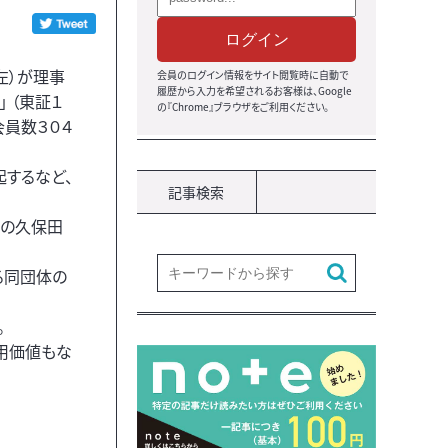
ログイン
左）が理事
会員のログイン情報をサイト閲覧時に自動で
履歴から入力を希望されるお客様は、Google
 （東証１
の『Chrome』ブラウザをご利用ください。
。会員数３０４
するなど、
記事検索
属の久保田
る同団体の
。
利用価値もな