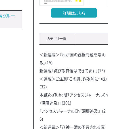
詳細はこちら
事グルー
カテゴリ一覧
＜新連載＞『わが国の親権問題を考え
る』(15)
新連載「詫びる覚悟はできてます」(13)
＜連載＞ご注意『この男、詐欺師につき』
(32)
本紙YouTube版「アクセスジャーナルCh
『深層追及』」(201)
「アクセスジャーナルCh『深層追及』」(2
6)
＜新連載＞「八神一清の予言される真