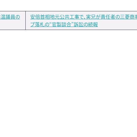
林温議員の
安倍首相地元公共工事で、実兄が責任者の三菱商
プ落札の“官製談合”訴訟の続報