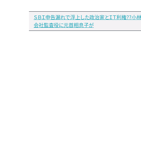
ＳＢＩ申告漏れで浮上した政治家とＩＴ利権??小
会社監査役に元首相息子が