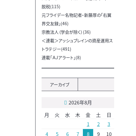
脱税(115)
元フライデー名物記者・新藤厚の「右翼
界交友録」(46)
宗教法人（学会が除く）(36)
＜連載＞アッシュブレインの資産運用ス
トラテジー(491)
連載「ＡＪアラート」(8)
アーカイブ
2026年8月
月
火
水
木
金
土
日
1
2
3
4
5
6
7
8
9
10