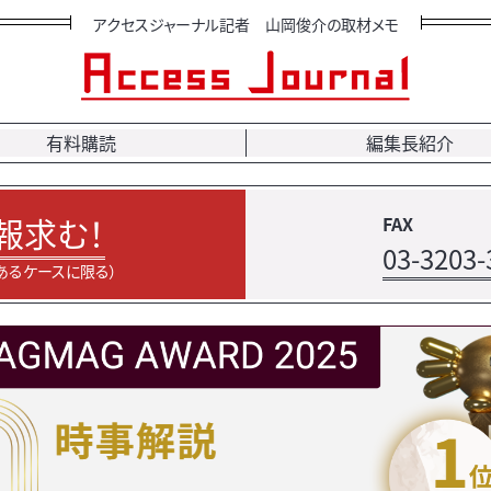
アクセスジャーナル記者 山岡俊介の取材メモ
有料購読
編集長紹介
報求む！
FAX
03-3203-
あるケースに限る）