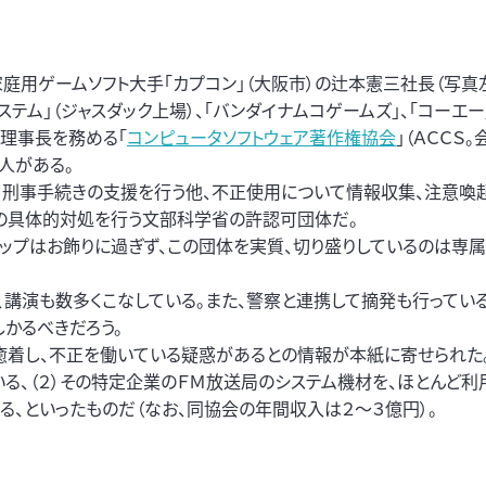
用ゲームソフト大手「カプコン」（大阪市）の辻本憲三社長（写真
ステム」（ジャスダック上場）、「バンダイナムコゲームズ」、「コーエー」
理事長を務める「
コンピュータソフトウェア著作権協会
」（ＡＣＣＳ
人がある。
て刑事手続きの支援を行う他、不正使用について情報収集、注意喚起
の具体的対処を行う文部科学省の許認可団体だ。
ップはお飾りに過ぎず、この団体を実質、切り盛りしているのは専
講演も数多くこなしている。また、警察と連携して摘発も行ってい
かるべきだろう。
癒着し、不正を働いている疑惑があるとの情報が本紙に寄せられた
いる、（２）その特定企業のＦＭ放送局のシステム機材を、ほとんど
る、といったものだ（なお、同協会の年間収入は２～３億円）。