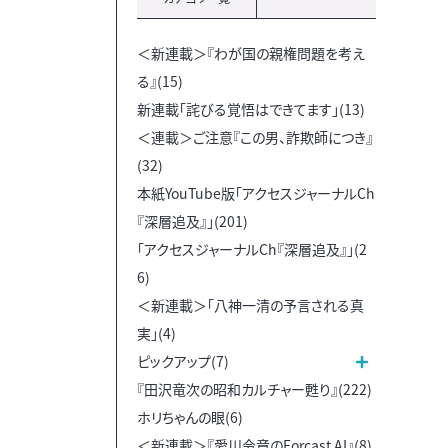
＜新連載＞『わが国の親権問題を考え
る』(15)
新連載「詫びる覚悟はできてます」(13)
＜連載＞ご注意『この男、詐欺師につき』
(32)
本紙YouTube版「アクセスジャーナルCh
『深層追及』」(201)
「アクセスジャーナルCh『深層追及』」(2
6)
＜新連載＞「八神一清の予言される真
実」(4)
ピックアップ(7)
『田沢竜次の昭和カルチャー甦り』(222)
ホリちゃんの眼(6)
＜新連載＞『愛川令章のForcast AI』(8)