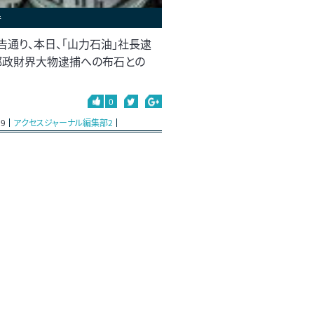
件
告通り、本日、「山力石油」社長逮
部政財界大物逮捕への布石との
0
29
アクセスジャーナル編集部2