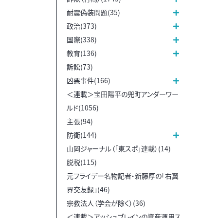
耐震偽装問題(35)
政治(373)
国際(338)
教育(136)
訴訟(73)
凶悪事件(166)
＜連載＞宝田陽平の兜町アンダーワー
ルド(1056)
主張(94)
防衛(144)
山岡ジャーナル（「東スポ」連載）(14)
脱税(115)
元フライデー名物記者・新藤厚の「右翼
界交友録」(46)
宗教法人（学会が除く）(36)
＜連載＞アッシュブレインの資産運用ス