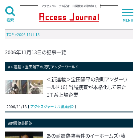
アクセスジャーナル記者 山岡俊介の取材メモ
検索
MENU
TOP
>
2006 11月 13
2006年11月13日の記事一覧
#＜連載＞宝田陽平の兜町アンダーワールド
＜新連載＞宝田陽平の兜町アンダーワ
ールド（６）当局捜査が本格化して来た
ＩＴ系上場企業
2006/11/13
アクセスジャーナル編集部2
#耐震偽装問題
あの耐震偽装事件のイーホームズ・藤