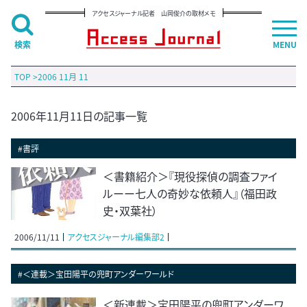
アクセスジャーナル記者 山岡俊介の取材メモ
検索
MENU
TOP
>
2006 11月 11
2006年11月11日の記事一覧
#書評
＜書籍紹介＞『現役探偵の調査ファイ
ルーー七人の奇妙な依頼人』（福田政
史・双葉社）
2006/11/11
アクセスジャーナル編集部2
#＜連載＞宝田陽平の兜町アンダーワールド
＜新連載＞宝田陽平の兜町アンダーワ