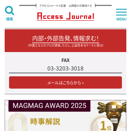
アクセスジャーナル記者 山岡俊介の取材メモ
検索
MENU
内部・外部告発、情報求む！
（弁護士などのプロが調査。ただし、公益性あるケースに限る）
FAX
03-3203-3018
メールはこちらから »