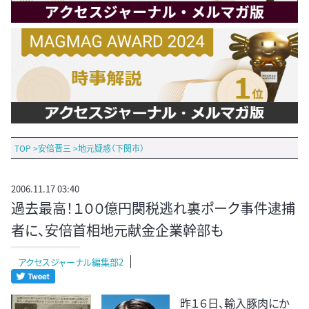
TOP
>
安倍晋三
>
地元疑惑（下関市）
2006.11.17 03:40
過去最高！１００億円関税逃れ裏ポーク事件逮捕
者に、安倍首相地元献金企業幹部も
アクセスジャーナル編集部2
昨１６日、輸入豚肉にか