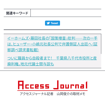
関連キーワード
イーホームズ・藤田社長の「国策捜査」批判――次の一手
は、ヒューザー・小嶋元社長公判で弁護側証人出廷へ（証
拠調べ請求書転載）
ついに職員から自殺者まで！ 千葉県八千代市役所と産
廃利権。地元代議士関与説も
アクセスジャーナル記者 山岡俊介の取材メモ