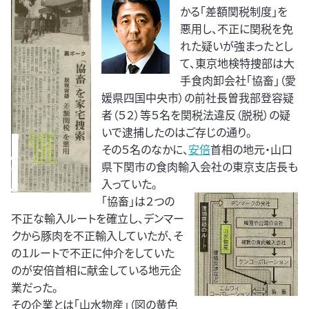
かる「差額関税制度」を
悪用し、不正に関税を免
れた疑いが強まったとし
て、東京地検特捜部は大
手食肉卸会社「協畜」（愛
媛県四国中央市）の前社長曽我部登容疑
者（５２）等５名を関税法違反（脱税）の疑
いで逮捕したのはご存じの通り。
その５名のなかに、
安倍
首相の地元・山口
県下関市の食肉輸入会社の東京支店長も
入っていた。
「協畜」は２つの
不正な輸入ルートを確立し、デンマー
クから豚肉を不正輸入していたが、そ
の１ルートで不正に仲介をしていた
のが安倍首相に献金している地元企
業だった。
その企業とは「山水物産」（図の黄色