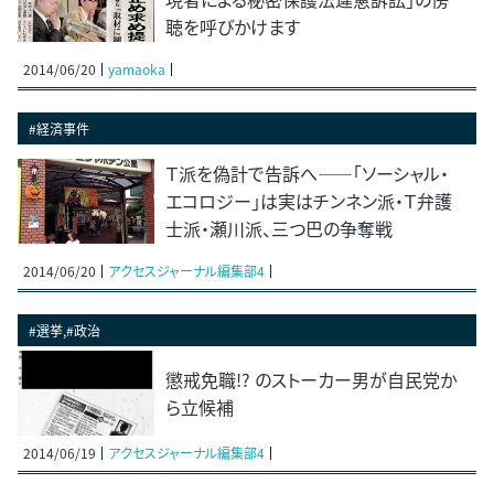
聴を呼びかけます
2014/06/20
yamaoka
#経済事件
Ｔ派を偽計で告訴へ――「ソーシャル・
エコロジー」は実はチンネン派・Ｔ弁護
士派・瀬川派、三つ巴の争奪戦
2014/06/20
アクセスジャーナル編集部4
#選挙,#政治
懲戒免職!? のストーカー男が自民党か
ら立候補
2014/06/19
アクセスジャーナル編集部4