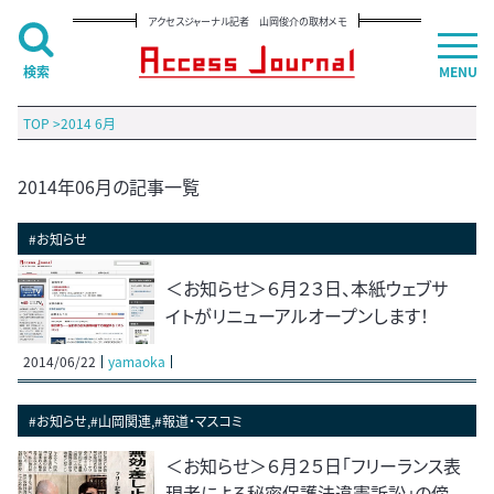
アクセスジャーナル記者 山岡俊介の取材メモ
検索
MENU
TOP
>
2014 6月
2014年06月の記事一覧
#お知らせ
＜お知らせ＞６月２３日、本紙ウェブサ
イトがリニューアルオープンします！
2014/06/22
yamaoka
#お知らせ,#山岡関連,#報道・マスコミ
＜お知らせ＞６月２５日「フリーランス表
現者による秘密保護法違憲訴訟」の傍