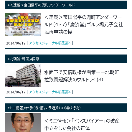
#＜連載＞宝田陽平の兜町アンダーワールド
＜連載＞宝田陽平の兜町アンダーワー
ルド（４３７）「廣済堂」ゴルフ場元子会社
民再申請の怪
2014/06/19
アクセスジャーナル編集部4
#北朝鮮・韓国,#国際
水面下で安倍政権が画策ーー北朝鮮
拉致問題解決のウルトラＣ(３）
2014/06/17
アクセスジャーナル編集部4
#ミニ情報,#仕手（戦・筋。カラ増資）,#詐欺（行為）
＜ミニ情報＞｢インスパイアー」の破産
申立をした会社の正体