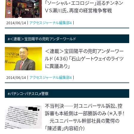
「ソーシャル・エコロジー」巡るチンネン
ＶＳ瀬川氏、再度の経営権争奪戦
2014/06/14
アクセスジャーナル編集部4
#＜連載＞宝田陽平の兜町アンダーワールド
＜連載＞宝田陽平の兜町アンダーワー
ルド（４３６）「石山ゲートウェイのライツ
に異議あり」
2014/06/14
アクセスジャーナル編集部4
#パチンコ・パチスロ,#警察
不当判決――対ユニバーサル訴訟、控
訴審も本紙側は一部勝訴のみ（＊入手！
元ユニバーサル幹部社員の驚愕の
「陳述書」内容紹介）