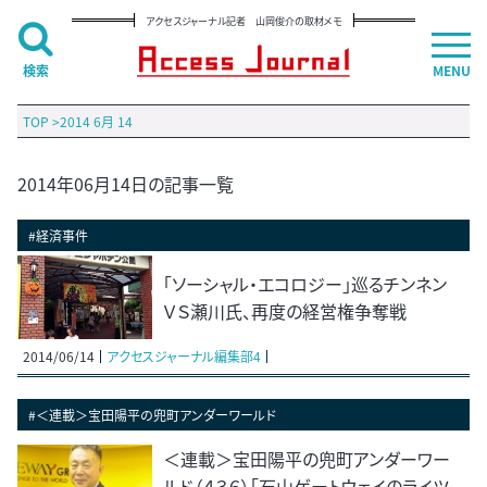
アクセスジャーナル記者 山岡俊介の取材メモ
検索
MENU
TOP
>
2014 6月 14
2014年06月14日の記事一覧
#経済事件
「ソーシャル・エコロジー」巡るチンネン
ＶＳ瀬川氏、再度の経営権争奪戦
2014/06/14
アクセスジャーナル編集部4
#＜連載＞宝田陽平の兜町アンダーワールド
＜連載＞宝田陽平の兜町アンダーワー
ルド（４３６）「石山ゲートウェイのライツ