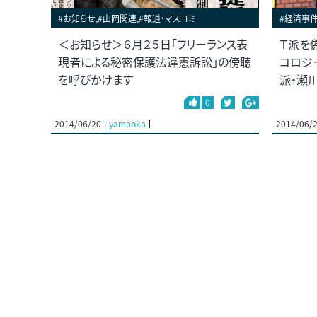
#お知らせ,#山岡関連,#報道・マスコミ
#経済事
＜お知らせ＞６月２５日「フリーランス表
Ｔ派を
現者による秘密保護法違憲訴訟」の傍聴
コロジ
を呼びかけます
派・瀬
0
2014/06/20
yamaoka
2014/06/