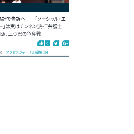
件
偽計で告訴へ――「ソーシャル・エ
ー」は実はチンネン派・Ｔ弁護士
川派、三つ巴の争奪戦
0
20
アクセスジャーナル編集部4