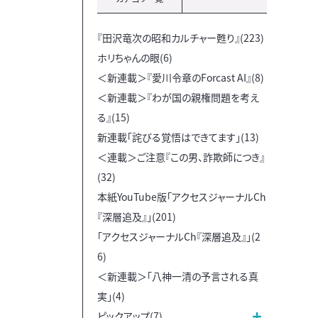
『田沢竜次の昭和カルチャー甦り』(223)
ホリちゃんの眼(6)
＜新連載＞『愛川令章のForcast AI』(8)
＜新連載＞『わが国の親権問題を考え
る』(15)
新連載「詫びる覚悟はできてます」(13)
＜連載＞ご注意『この男、詐欺師につき』
(32)
本紙YouTube版「アクセスジャーナルCh
『深層追及』」(201)
「アクセスジャーナルCh『深層追及』」(2
6)
＜新連載＞「八神一清の予言される真
実」(4)
ピックアップ(7)