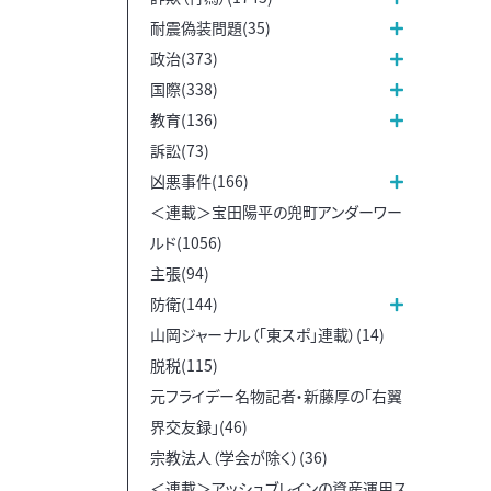
耐震偽装問題(35)
政治(373)
国際(338)
教育(136)
訴訟(73)
凶悪事件(166)
＜連載＞宝田陽平の兜町アンダーワー
ルド(1056)
主張(94)
防衛(144)
山岡ジャーナル（「東スポ」連載）(14)
脱税(115)
元フライデー名物記者・新藤厚の「右翼
界交友録」(46)
宗教法人（学会が除く）(36)
＜連載＞アッシュブレインの資産運用ス