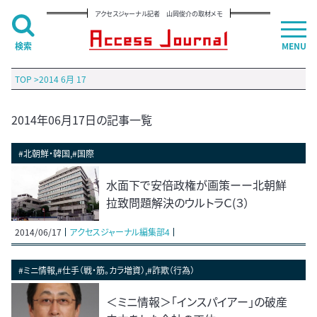
アクセスジャーナル記者 山岡俊介の取材メモ
検索
MENU
TOP
>
2014 6月 17
2014年06月17日の記事一覧
#北朝鮮・韓国,#国際
水面下で安倍政権が画策ーー北朝鮮
拉致問題解決のウルトラＣ(３）
2014/06/17
アクセスジャーナル編集部4
#ミニ情報,#仕手（戦・筋。カラ増資）,#詐欺（行為）
＜ミニ情報＞｢インスパイアー」の破産