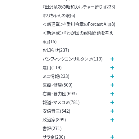
『田沢竜次の昭和カルチャー甦り』(223)
ホリちゃんの眼(6)
＜新連載＞『愛川令章のForcast AI』(8)
＜新連載＞『わが国の親権問題を考え
る』(15)
お知らせ(237)
パシフィックコンサルタンツ(119)
雇用(119)
ミニ情報(233)
医療・健康(500)
右翼・暴力団(693)
報道・マスコミ(781)
安倍晋三(542)
政治家(899)
書評(271)
サラ金(200)