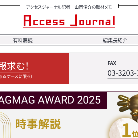
アクセスジャーナル記者 山岡俊介の取材メモ
有料購読
編集長紹介
報求む！
FAX
03-3203-
あるケースに限る）