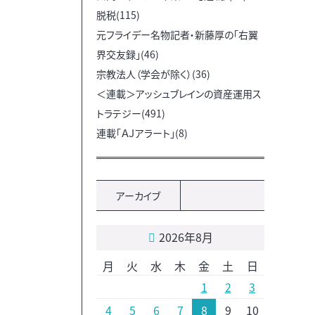
脱税(115)
元フライデー名物記者・新藤厚の「右翼
界交友録」(46)
宗教法人（学会が除く）(36)
＜連載＞アッシュブレインの資産運用ス
トラテジー(491)
連載「ＡＪアラート」(8)
アーカイブ
2026年8月
月
火
水
木
金
土
日
1
2
3
4
5
6
7
8
9
10