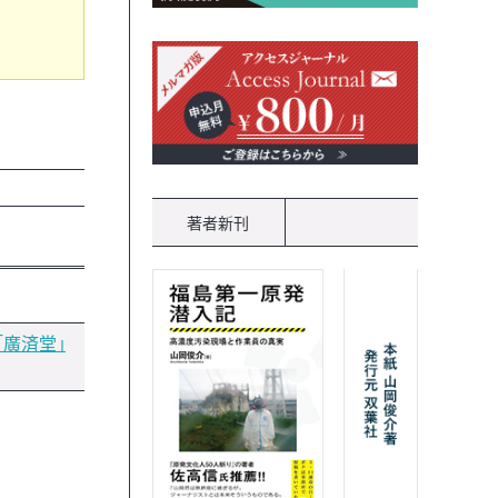
著者新刊
「廣済堂」