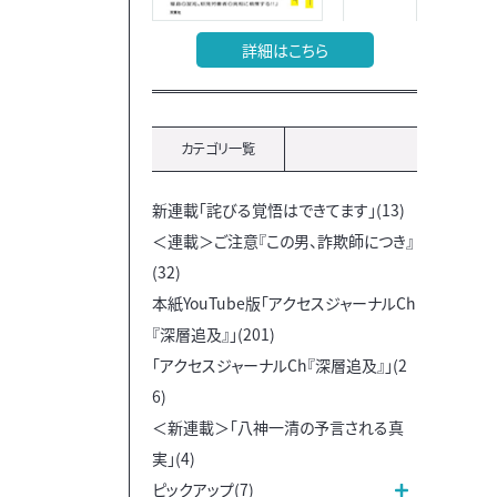
詳細はこちら
カテゴリ一覧
新連載「詫びる覚悟はできてます」(13)
＜連載＞ご注意『この男、詐欺師につき』
(32)
本紙YouTube版「アクセスジャーナルCh
『深層追及』」(201)
「アクセスジャーナルCh『深層追及』」(2
6)
＜新連載＞「八神一清の予言される真
実」(4)
ピックアップ(7)