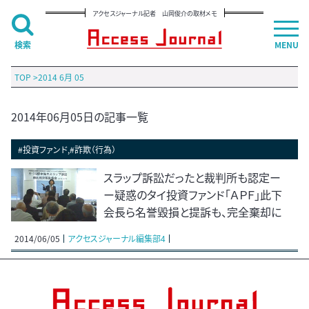
アクセスジャーナル記者 山岡俊介の取材メモ
検索
MENU
TOP
>
2014 6月 05
2014年06月05日の記事一覧
#投資ファンド,#詐欺（行為）
スラップ訴訟だったと裁判所も認定ー
ー疑惑のタイ投資ファンド「ＡＰＦ」此下
会長ら名誉毀損と提訴も、完全棄却に
2014/06/05
アクセスジャーナル編集部4