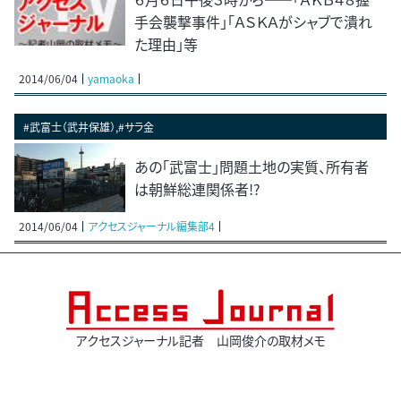
手会襲撃事件」「ＡＳＫＡがシャブで潰れ
た理由」等
2014/06/04
yamaoka
#武富士（武井保雄）,#サラ金
あの「武富士」問題土地の実質、所有者
は朝鮮総連関係者!?
2014/06/04
アクセスジャーナル編集部4
アクセスジャーナル記者 山岡俊介の取材メモ