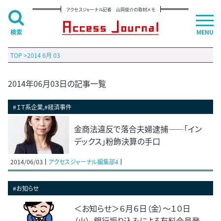
アクセスジャーナル記者 山岡俊介の取材メモ
検索
MENU
TOP
>
2014 6月 03
2014年06月03日の記事一覧
#ＩＴ系企業,#経済事件
金商法違反で落合夫婦逮捕――「イン
デックス」粉飾決算の手口
2014/06/03
アクセスジャーナル編集部4
#お知らせ
＜お知らせ＞６月６日（金）～１０日
（火）、銀行振り込みによる有料会員登