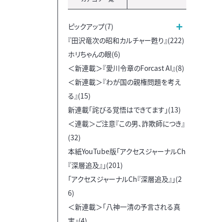
ピックアップ(7)
『田沢竜次の昭和カルチャー甦り』(222)
ホリちゃんの眼(6)
＜新連載＞『愛川令章のForcast AI』(8)
＜新連載＞『わが国の親権問題を考え
る』(15)
新連載「詫びる覚悟はできてます」(13)
＜連載＞ご注意『この男、詐欺師につき』
(32)
本紙YouTube版「アクセスジャーナルCh
『深層追及』」(201)
「アクセスジャーナルCh『深層追及』」(2
6)
＜新連載＞「八神一清の予言される真
実」(4)