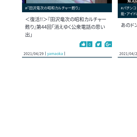
#『田沢竜次の昭和カルチャー甦り』
#パチンコ
能・アイド
＜復活!!＞『田沢竜次の昭和カルチャー
あのド
甦り』第44回「消えゆく公衆電話の思い
出」
0
2021/04/29
yamaoka
2021/04/