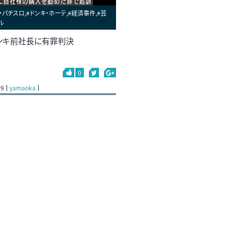
・パチスロ,#ドンキ・ホーテ,#経済事件,#芸
ル
ンキ前社長に有罪判決
0
29
yamaoka