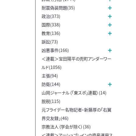
耐震偽装問題(35)
政治(373)
国際(338)
教育(136)
訴訟(73)
凶悪事件(166)
＜連載＞宝田陽平の兜町アンダーワー
ルド(1056)
主張(94)
防衛(144)
山岡ジャーナル（「東スポ」連載）(14)
脱税(115)
元フライデー名物記者・新藤厚の「右翼
界交友録」(46)
宗教法人（学会が除く）(36)
＜連載＞アッシュブレインの資産運用ス