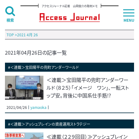
アクセスジャーナル記者 山岡俊介の取材メモ
検索
MENU
TOP
>
2021 4月 26
2021年04月26日の記事一覧
#＜連載＞宝田陽平の兜町アンダーワールド
＜連載＞宝田陽平の兜町アンダーワー
ルド（８２５）「イメージ ワン」、一転スト
ップ安。背後に中国系仕手筋!?
2021/04/26
yamaoka
#＜連載＞アッシュブレインの資産運用ストラテジー
≪連載（２２９回目）≫アッシュブレイン