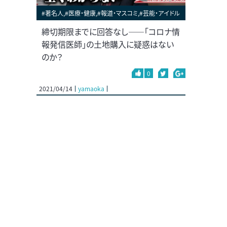
#著名人,#医療・健康,#報道・マスコミ,#芸能・アイドル
締切期限までに回答なし――「コロナ情
報発信医師」の土地購入に疑惑はない
のか？
0
2021/04/14
yamaoka