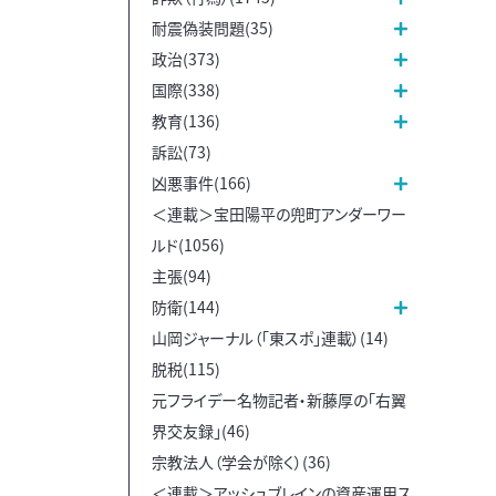
耐震偽装問題(35)
政治(373)
国際(338)
教育(136)
訴訟(73)
凶悪事件(166)
＜連載＞宝田陽平の兜町アンダーワー
ルド(1056)
主張(94)
防衛(144)
山岡ジャーナル（「東スポ」連載）(14)
脱税(115)
元フライデー名物記者・新藤厚の「右翼
界交友録」(46)
宗教法人（学会が除く）(36)
＜連載＞アッシュブレインの資産運用ス