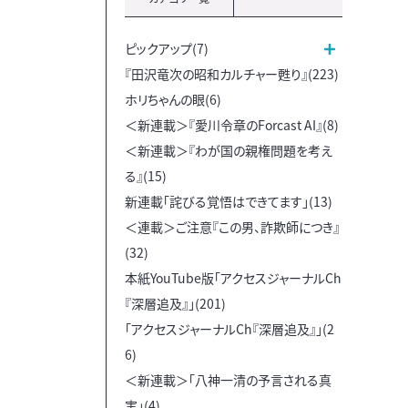
ピックアップ(7)
『田沢竜次の昭和カルチャー甦り』(223)
ホリちゃんの眼(6)
＜新連載＞『愛川令章のForcast AI』(8)
＜新連載＞『わが国の親権問題を考え
る』(15)
新連載「詫びる覚悟はできてます」(13)
＜連載＞ご注意『この男、詐欺師につき』
(32)
本紙YouTube版「アクセスジャーナルCh
『深層追及』」(201)
「アクセスジャーナルCh『深層追及』」(2
6)
＜新連載＞「八神一清の予言される真
実」(4)