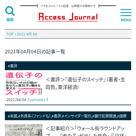
アクセスジャーナル記者 山岡俊介の取材メモ
検索
MENU
TOP
>
2021 4月 04
2021年04月04日の記事一覧
#書評
＜書評＞『遺伝子のスイッチ』（著者・生
田哲。東洋経済）
2021/04/04
yamaoka
#米国,#外資系（ファンドも）,#書評,#インサイダー取引,#銀行犯罪関連,#国際
＜記事紹介＞「ウォール街ラウンドアッ
プ――『虎の子』が示した死角」（「日経」