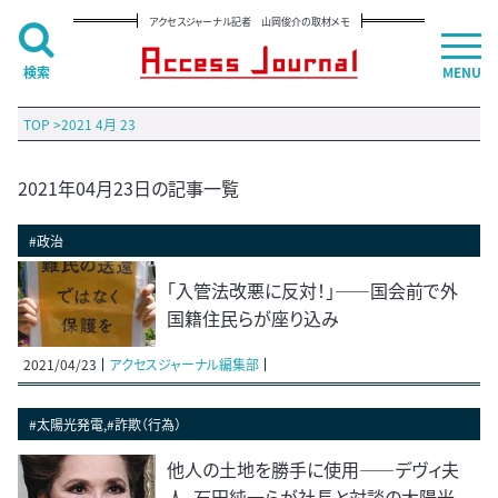
アクセスジャーナル記者 山岡俊介の取材メモ
検索
MENU
TOP
>
2021 4月 23
2021年04月23日の記事一覧
#政治
「入管法改悪に反対！」――国会前で外
国籍住民らが座り込み
2021/04/23
アクセスジャーナル編集部
#太陽光発電,#詐欺（行為）
他人の土地を勝手に使用――デヴィ夫
人、石田純一らが社長と対談の太陽光