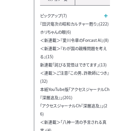
ピックアップ(7)
『田沢竜次の昭和カルチャー甦り』(222)
ホリちゃんの眼(6)
＜新連載＞『愛川令章のForcast AI』(8)
＜新連載＞『わが国の親権問題を考え
る』(15)
新連載「詫びる覚悟はできてます」(13)
＜連載＞ご注意『この男、詐欺師につき』
(32)
本紙YouTube版「アクセスジャーナルCh
『深層追及』」(201)
「アクセスジャーナルCh『深層追及』」(2
6)
＜新連載＞「八神一清の予言される真
実」(4)