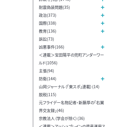
耐震偽装問題(35)
政治(373)
国際(338)
教育(136)
訴訟(73)
凶悪事件(166)
＜連載＞宝田陽平の兜町アンダーワー
ルド(1056)
主張(94)
防衛(144)
山岡ジャーナル（「東スポ」連載）(14)
脱税(115)
元フライデー名物記者・新藤厚の「右翼
界交友録」(46)
宗教法人（学会が除く）(36)
＜連載＞アッシュブレインの資産運用ス