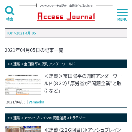
アクセスジャーナル記者 山岡俊介の取材メモ
検索
MENU
TOP
>
2021 4月 05
2021年04月05日の記事一覧
#＜連載＞宝田陽平の兜町アンダーワールド
＜連載＞宝田陽平の兜町アンダーワー
ルド（８２２）「厚労省が“問題企業”と取
引など」
2021/04/05
yamaoka
#＜連載＞アッシュブレインの資産運用ストラテジー
≪連載（２２６回目）≫アッシュブレイン