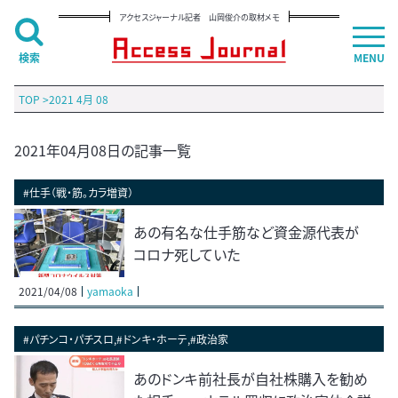
アクセスジャーナル記者 山岡俊介の取材メモ
検索
MENU
TOP
>
2021 4月 08
2021年04月08日の記事一覧
#仕手（戦・筋。カラ増資）
あの有名な仕手筋など資金源代表が
コロナ死していた
2021/04/08
yamaoka
#パチンコ・パチスロ,#ドンキ・ホーテ,#政治家
あのドンキ前社長が自社株購入を勧め