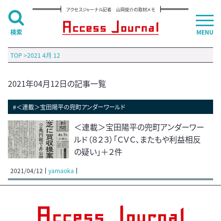
アクセスジャーナル記者 山岡俊介の取材メモ
検索
MENU
TOP
>
2021 4月 12
2021年04月12日の記事一覧
#＜連載＞宝田陽平の兜町アンダーワールド
＜連載＞宝田陽平の兜町アンダーワー
ルド（８２３）「ＣＶＣ、またもや利益相反
の疑い」＋２件
2021/04/12
yamaoka