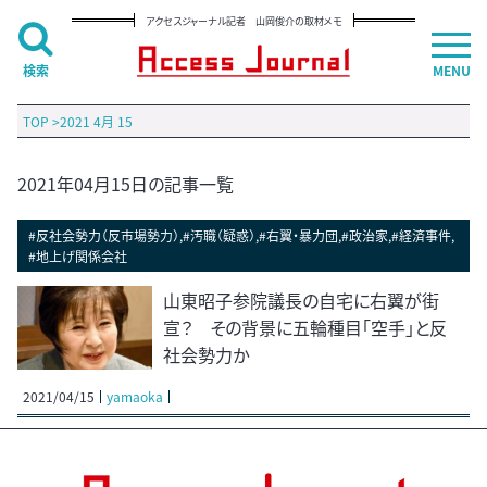
アクセスジャーナル記者 山岡俊介の取材メモ
検索
MENU
TOP
>
2021 4月 15
2021年04月15日の記事一覧
#反社会勢力（反市場勢力）,#汚職（疑惑）,#右翼・暴力団,#政治家,#経済事件,
#地上げ関係会社
山東昭子参院議長の自宅に右翼が街
宣？ その背景に五輪種目「空手」と反
社会勢力か
2021/04/15
yamaoka