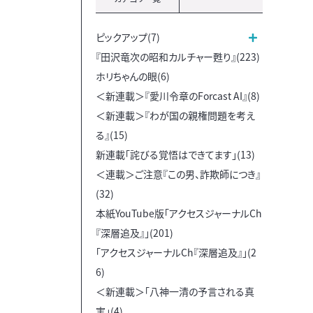
ピックアップ(7)
『田沢竜次の昭和カルチャー甦り』(223)
ホリちゃんの眼(6)
＜新連載＞『愛川令章のForcast AI』(8)
＜新連載＞『わが国の親権問題を考え
る』(15)
新連載「詫びる覚悟はできてます」(13)
＜連載＞ご注意『この男、詐欺師につき』
(32)
本紙YouTube版「アクセスジャーナルCh
『深層追及』」(201)
「アクセスジャーナルCh『深層追及』」(2
6)
＜新連載＞「八神一清の予言される真
実」(4)