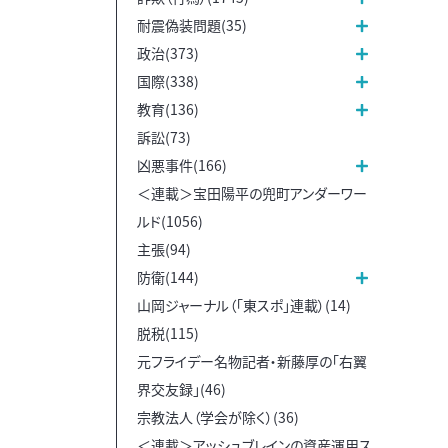
耐震偽装問題(35)
政治(373)
国際(338)
教育(136)
訴訟(73)
凶悪事件(166)
＜連載＞宝田陽平の兜町アンダーワー
ルド(1056)
主張(94)
防衛(144)
山岡ジャーナル（「東スポ」連載）(14)
脱税(115)
元フライデー名物記者・新藤厚の「右翼
界交友録」(46)
宗教法人（学会が除く）(36)
＜連載＞アッシュブレインの資産運用ス