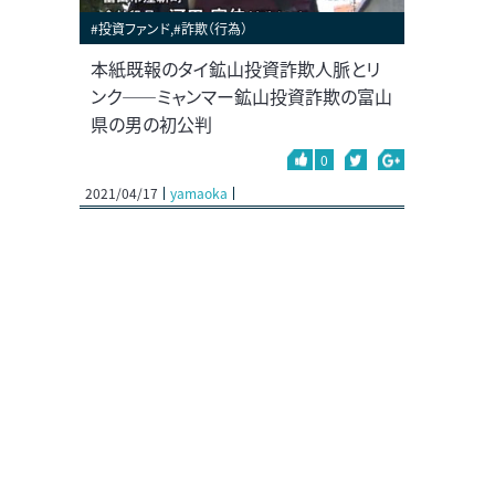
#投資ファンド,#詐欺（行為）
本紙既報のタイ鉱山投資詐欺人脈とリ
ンク――ミャンマー鉱山投資詐欺の富山
県の男の初公判
0
2021/04/17
yamaoka