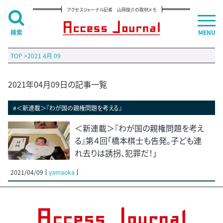
アクセスジャーナル記者 山岡俊介の取材メモ
検索
MENU
TOP
>
2021 4月 09
2021年04月09日の記事一覧
#＜新連載＞『わが国の親権問題を考える』
＜新連載＞『わが国の親権問題を考え
る』第４回「橋本棋士も告発。子ども連
れ去りは誘拐、犯罪だ！」
2021/04/09
yamaoka