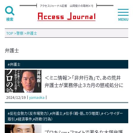
アクセスジャーナル記者 山岡俊介の取材メモ
検索
MENU
TOP
>
警察
>
弁護士
弁護士
#弁護士
＜ミニ情報＞「非弁行為」で、あの荒井
弁護士が業務停止３カ月の懲戒処分に
2024/12/19
yamaoka
#反社会勢力（反市場勢力）,#弁護士,#仕手（戦・筋。カラ増資）,#インサイダー
取引,#経済事件,#詐欺（行為）
プロキシー・ファイトで著名な大塚弁護