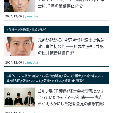
士に、２年の業務停止命令
2024/12/06
yamaoka
#弁護士,#政治家,#詐欺（行為）
元衆議院議員、今野智博弁護士の名義
貸し事件初公判――無罪主張も、共犯
の松井被告は自白済
2024/12/06
yamaoka
#薬（タミフル、抗うつ剤など）,#暴力団関連,#殺人,#弁護士,#医療・健康,#右
翼・暴力団,#報道・マスコミ,#芸能・アイドル,#警察,#凶悪事件
ゴルフ場（千葉県）経営会社専務とつき
合っていたキャディーが自殺――遺族
らが明らかにした記者会見の衝撃内容