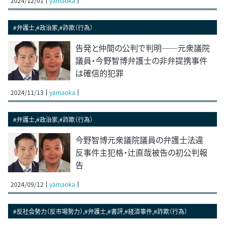
2024/12/01
yamaoka
#弁護士,#政治家,#詐欺（行為）
告発と仲間の公判で判明――元衆議院
議員・今野智博弁護士の非弁提携事件
は確信的犯罪
2024/11/13
yamaoka
#弁護士,#政治家,#詐欺（行為）
今野智博元衆議院議員の弁護士法違
反事件主犯格・辻直哉被告の初公判報
告
2024/09/12
yamaoka
#反社会勢力（反市場勢力）,#弁護士,#書評,#経済事件,#詐欺（行為）