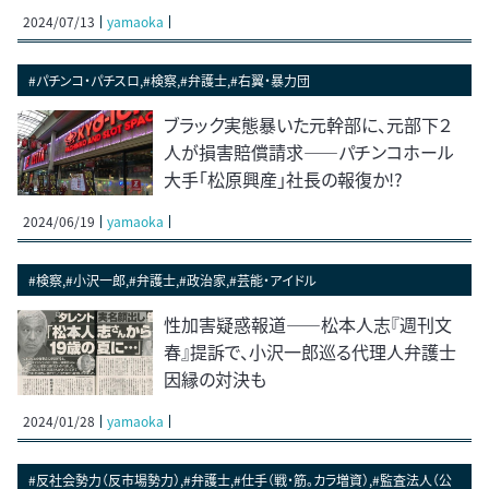
2024/07/13
yamaoka
#パチンコ・パチスロ,#検察,#弁護士,#右翼・暴力団
ブラック実態暴いた元幹部に、元部下２
人が損害賠償請求――パチンコホール
大手「松原興産」社長の報復か!?
2024/06/19
yamaoka
#検察,#小沢一郎,#弁護士,#政治家,#芸能・アイドル
性加害疑惑報道――松本人志『週刊文
春』提訴で、小沢一郎巡る代理人弁護士
因縁の対決も
2024/01/28
yamaoka
#反社会勢力（反市場勢力）,#弁護士,#仕手（戦・筋。カラ増資）,#監査法人（公