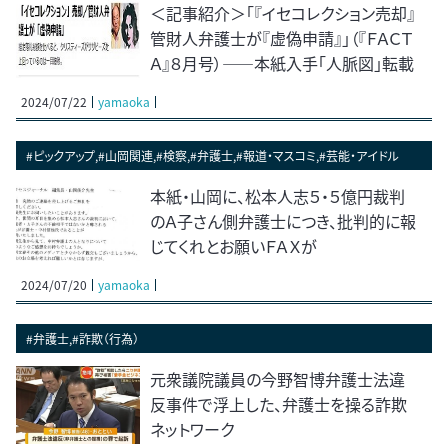
＜記事紹介＞「『イセコレクション売却』
管財人弁護士が『虚偽申請』」（『ＦＡＣＴ
Ａ』８月号）――本紙入手「人脈図」転載
2024/07/22
yamaoka
#ピックアップ,#山岡関連,#検察,#弁護士,#報道・マスコミ,#芸能・アイドル
本紙・山岡に、松本人志５・５億円裁判
のＡ子さん側弁護士につき、批判的に報
じてくれとお願いＦＡＸが
2024/07/20
yamaoka
#弁護士,#詐欺（行為）
元衆議院議員の今野智博弁護士法違
反事件で浮上した、弁護士を操る詐欺
ネットワーク