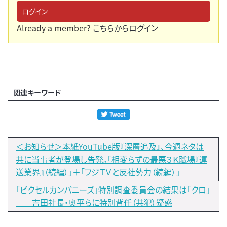
ログイン
Already a member?
こちらからログイン
関連キーワード
＜お知らせ＞本紙YouTube版『深層追及』、今週ネタは
共に当事者が登場し告発。「相変らずの最悪３Ｋ職場『運
送業界』（続編）」＋「フジＴＶと反社勢力（続編）」
「ピクセルカンパニーズ」特別調査委員会の結果は「クロ」
――吉田社長・奥平らに特別背任（共犯）疑惑