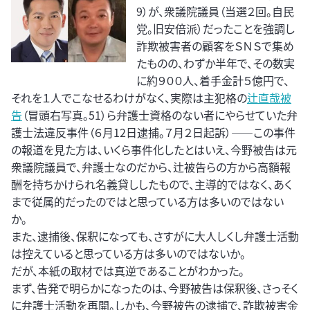
9）が、衆議院議員（当選２回。自民
党。旧安倍派）だったことを強調し
詐欺被害者の顧客をＳＮＳで集め
たものの、わずか半年で、その数実
に約９００人、着手金計５億円で、
それを１人でこなせるわけがなく、実際は主犯格の
辻直哉被
告
（冒頭右写真。51）ら弁護士資格のない者にやらせていた弁
護士法違反事件（６月12日逮捕。７月２日起訴）――この事件
の報道を見た方は、いくら事件化したとはいえ、今野被告は元
衆議院議員で、弁護士なのだから、辻被告らの方から高額報
酬を持ちかけられ名義貸ししたもので、主導的ではなく、あく
まで従属的だったのではと思っている方は多いのではない
か。
また、逮捕後、保釈になっても、さすがに大人しくし弁護士活動
は控えていると思っている方は多いのではないか。
だが、本紙の取材では真逆であることがわかった。
まず、告発で明らかになったのは、今野被告は保釈後、さっそく
に弁護士活動を再開。しかも、今野被告の逮捕で、詐欺被害金