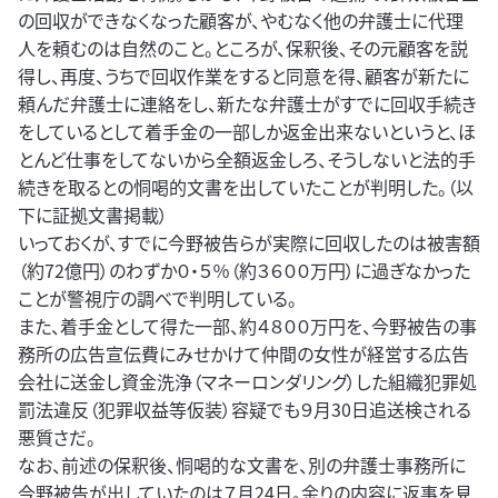
の回収ができなくなった顧客が、やむなく他の弁護士に代理
人を頼むのは自然のこと。ところが、保釈後、その元顧客を説
得し、再度、うちで回収作業をすると同意を得、顧客が新たに
頼んだ弁護士に連絡をし、新たな弁護士がすでに回収手続き
をしているとして着手金の一部しか返金出来ないというと、ほ
とんど仕事をしてないから全額返金しろ、そうしないと法的手
続きを取るとの恫喝的文書を出していたことが判明した。（以
下に証拠文書掲載）
いっておくが、すでに今野被告らが実際に回収したのは被害額
（約72億円）のわずか０・５％（約３６００万円）に過ぎなかった
ことが警視庁の調べで判明している。
また、着手金として得た一部、約４８００万円を、今野被告の事
務所の広告宣伝費にみせかけて仲間の女性が経営する広告
会社に送金し資金洗浄（マネーロンダリング）した組織犯罪処
罰法違反（犯罪収益等仮装）容疑でも９月30日追送検される
悪質さだ。
なお、前述の保釈後、恫喝的な文書を、別の弁護士事務所に
今野被告が出していたのは７月24日。余りの内容に返事を見