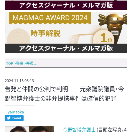
TOP
>
警察
>
弁護士
2024.11.13 03:13
告発と仲間の公判で判明――元衆議院議員・今
野智博弁護士の非弁提携事件は確信的犯罪
yamaoka
今野智博弁護士
（冒頭左写真。4