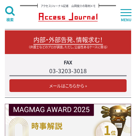
アクセスジャーナル記者 山岡俊介の取材メモ
検索
MENU
内部・外部告発、情報求む！
（弁護士などのプロが調査。ただし、公益性あるケースに限る）
FAX
03-3203-3018
メールはこちらから »