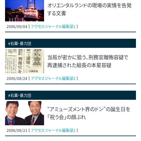
オリエンタルランドの現場の実情を告発
する文書
2006/09/04
アクセスジャーナル編集部2
#右翼・暴力団
当局が密かに狙う、刑務官贈賄容疑で
再逮捕された組長の本星容疑
2006/08/24
アクセスジャーナル編集部2
#右翼・暴力団
“アミューズメント界のドン”の誕生日を
「祝う会」の顔ぶれ
2006/08/21
アクセスジャーナル編集部2