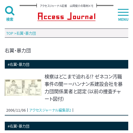
アクセスジャーナル記者 山岡俊介の取材メモ
検索
MENU
TOP
>
右翼・暴力団
右翼・暴力団
#右翼・暴力団
検察はどこまで迫れる!? ゼネコン汚職
事件の闇ーーハンナン系建設会社を暴
力団関係業者と認定（以前の捜査チャ
ート図付）
2006/11/06
アクセスジャーナル編集部2
#右翼・暴力団