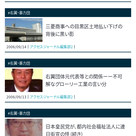
#右翼・暴力団
三菱商事への目黒区土地払い下げの
背後に黒い影
2006/09/14
アクセスジャーナル編集部2
#右翼・暴力団
右翼団体元代表等との関係ーー不可
解なグローリー工業の言い分
2006/09/13
アクセスジャーナル編集部2
#右翼・暴力団
日本皇民党が、都内社会福祉法人に連
日街宣の怪（続き）