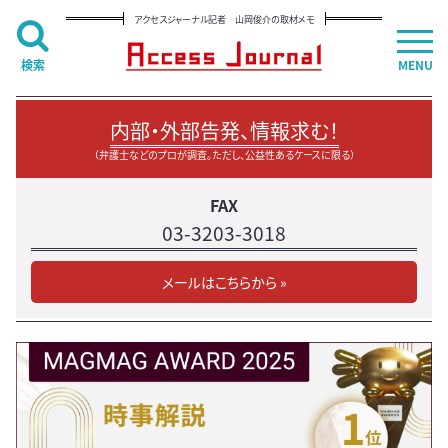
アクセスジャーナル記者 山岡俊介の取材メモ
検索
MENU
内部・外部告発、情報求む！
（弁護士などのプロが調査。ただし、公益性あるケースに限る）
FAX
03-3203-3018
メールはこちらから »