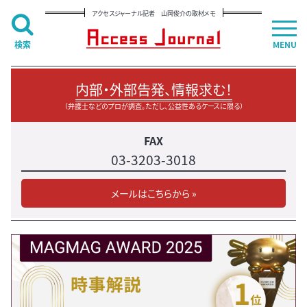
アクセスジャーナル記者 山岡俊介の取材メモ
検索
MENU
内部・外部告発、情報求む！
（弁護士などのプロが調査。ただし、公益性あるケースに限る）
FAX
03-3203-3018
メールはこちらから »