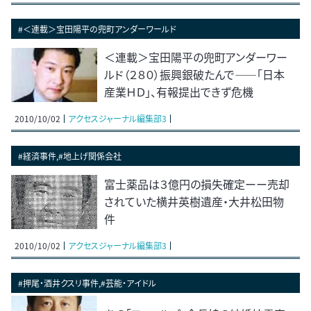
#＜連載＞宝田陽平の兜町アンダーワールド
＜連載＞宝田陽平の兜町アンダーワー
ルド（２８０）振興銀破たんで――「日本
産業ＨＤ」、有報提出できず危機
2010/10/02
アクセスジャーナル編集部3
#経済事件,#地上げ関係会社
富士薬品は３億円の損失確定ーー売却
されていた横井英樹遺産・大井松田物
件
2010/10/02
アクセスジャーナル編集部3
#押尾・酒井クスリ事件,#芸能・アイドル