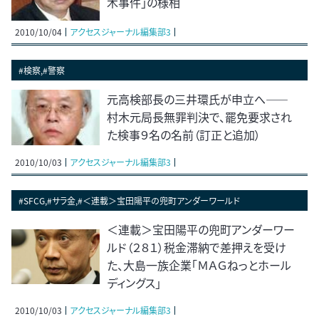
木事件」の様相
2010/10/04
アクセスジャーナル編集部3
#検察,#警察
元高検部長の三井環氏が申立へ――
村木元局長無罪判決で、罷免要求され
た検事９名の名前（訂正と追加）
2010/10/03
アクセスジャーナル編集部3
#SFCG,#サラ金,#＜連載＞宝田陽平の兜町アンダーワールド
＜連載＞宝田陽平の兜町アンダーワー
ルド（２８１）税金滞納で差押えを受け
た、大島一族企業「ＭＡＧねっとホール
ディングス」
2010/10/03
アクセスジャーナル編集部3