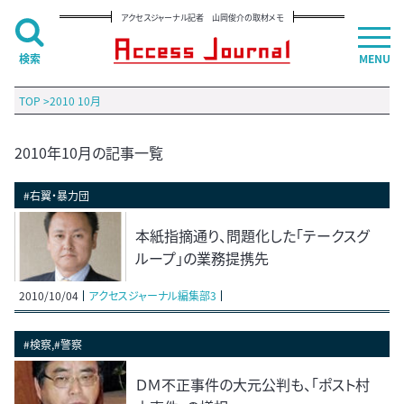
アクセスジャーナル記者 山岡俊介の取材メモ
検索
MENU
TOP
>
2010 10月
2010年10月の記事一覧
#右翼・暴力団
本紙指摘通り、問題化した「テークスグ
ループ」の業務提携先
2010/10/04
アクセスジャーナル編集部3
#検察,#警察
ＤＭ不正事件の大元公判も、「ポスト村