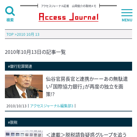
アクセスジャーナル記者 山岡俊介の取材メモ
検索
MENU
TOP
>
2010 10月 13
2010年10月13日の記事一覧
#銀行犯罪関連
仙谷官房長官と連携かーーあの無駄遣
い「国際協力銀行」が再度の独立を画
策!?
2010/10/13
アクセスジャーナル編集部3
#脱税
＜連載＞脱税請負疑惑グループを追う