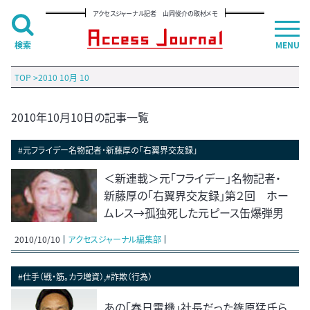
アクセスジャーナル記者 山岡俊介の取材メモ
検索
MENU
TOP
>
2010 10月 10
2010年10月10日の記事一覧
#元フライデー名物記者・新藤厚の「右翼界交友録」
＜新連載＞元「フライデー」名物記者・
新藤厚の「右翼界交友録」第２回 ホー
ムレス→孤独死した元ピース缶爆弾男
2010/10/10
アクセスジャーナル編集部
#仕手（戦・筋。カラ増資）,#詐欺（行為）
あの「春日電機」社長だった篠原猛氏ら