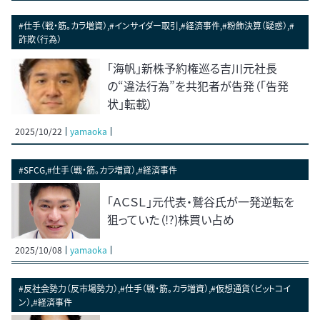
#仕手（戦・筋。カラ増資）,#インサイダー取引,#経済事件,#粉飾決算（疑惑）,#
詐欺（行為）
「海帆」新株予約権巡る吉川元社長
の“違法行為”を共犯者が告発（「告発
状」転載）
2025/10/22
yamaoka
#SFCG,#仕手（戦・筋。カラ増資）,#経済事件
「ＡＣＳＬ」元代表・鷲谷氏が一発逆転を
狙っていた（!?)株買い占め
2025/10/08
yamaoka
#反社会勢力（反市場勢力）,#仕手（戦・筋。カラ増資）,#仮想通貨（ビットコイ
ン）,#経済事件