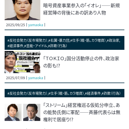
暗号資産事業参入の「イオレ」――新規
経営陣の背後にあの訳あり人物
2025/09/25
yamaoka
#反社会勢力（反市場勢力）,#右翼・暴力団,#仕手（戦・筋。カラ増資）,#政治家,
#経済事件,#芸能・アイドル,#詐欺（行為）
「ＴＯＫＩＯ」国分活動停止の件、政治家
の影も!?
2025/07/09
yamaoka
#反社会勢力（反市場勢力）,#仕手（戦・筋。カラ増資）,#経済事件,#詐欺（行為）
「ストリーム」経営権巡る仮処分申立、あ
の能勢氏側に軍配――斉藤代表らは無
権利で居座り!?