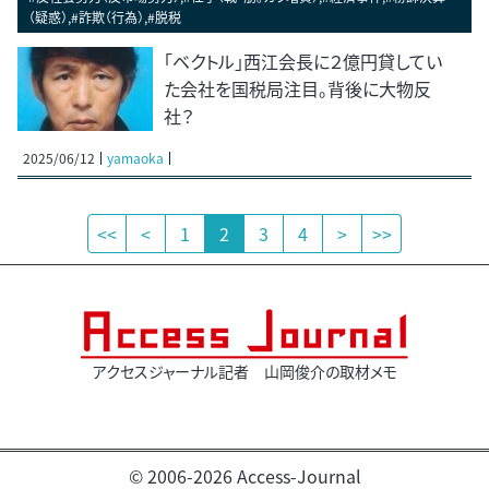
（疑惑）,#詐欺（行為）,#脱税
「ベクトル」西江会長に２億円貸してい
た会社を国税局注目。背後に大物反
社？
2025/06/12
yamaoka
<<
<
1
2
3
4
>
>>
アクセスジャーナル記者 山岡俊介の取材メモ
© 2006-2026 Access-Journal