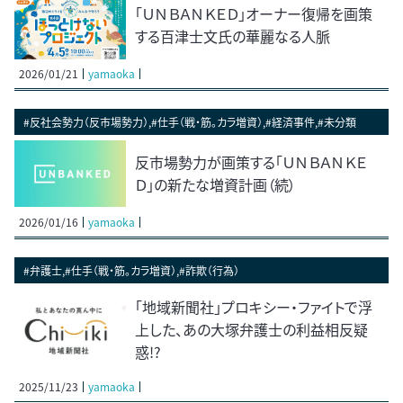
「ＵＮＢＡＮＫＥＤ」オーナー復帰を画策
する百津士文氏の華麗なる人脈
2026/01/21
yamaoka
#反社会勢力（反市場勢力）,#仕手（戦・筋。カラ増資）,#経済事件,#未分類
反市場勢力が画策する「ＵＮＢＡＮＫＥ
Ｄ」の新たな増資計画（続）
2026/01/16
yamaoka
#弁護士,#仕手（戦・筋。カラ増資）,#詐欺（行為）
「地域新聞社」プロキシー・ファイトで浮
上した、あの大塚弁護士の利益相反疑
惑!?
2025/11/23
yamaoka