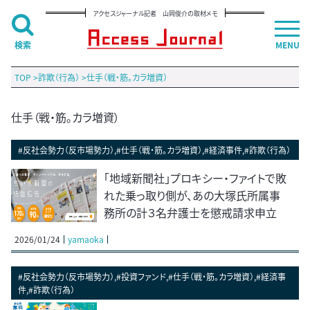
アクセスジャーナル記者 山岡俊介の取材メモ
検索
MENU
TOP
>
詐欺（行為）
>
仕手（戦・筋。カラ増資）
仕手（戦・筋。カラ増資）
#反社会勢力（反市場勢力）,#仕手（戦・筋。カラ増資）,#経済事件,#詐欺（行為）
「地域新聞社」プロキシー・ファイトで敗
れた乗っ取り側が、あの大塚氏所属事
務所の計３名弁護士を懲戒請求申立
2026/01/24
yamaoka
#反社会勢力（反市場勢力）,#投資ファンド,#仕手（戦・筋。カラ増資）,#経済事
件,#詐欺（行為）