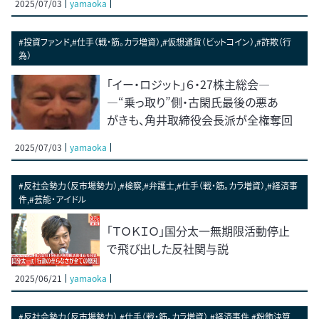
2025/07/03
yamaoka
#投資ファンド,#仕手（戦・筋。カラ増資）,#仮想通貨（ビットコイン）,#詐欺（行
為）
「イー・ロジット」６・27株主総会―
―“乗っ取り”側・古閑氏最後の悪あ
がきも、角井取締役会長派が全権奪回
2025/07/03
yamaoka
#反社会勢力（反市場勢力）,#検察,#弁護士,#仕手（戦・筋。カラ増資）,#経済事
件,#芸能・アイドル
「ＴＯＫＩＯ」国分太一無期限活動停止
で飛び出した反社関与説
2025/06/21
yamaoka
#反社会勢力（反市場勢力）,#仕手（戦・筋。カラ増資）,#経済事件,#粉飾決算