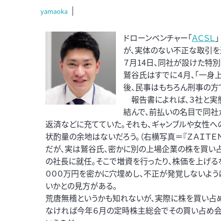
yamaoka
ドローンベンチャー「
ＡＣＳＬ
が、実体のない不正な取引を
７月14日、同社が設けた特
鷲谷氏はすでに４月、「一身
後、民事はもちろん刑事の方
報告書によれば、３社と実
結んで、前払いの名目で同社
返済などに充てていた。それも、ギャンブルや女性へ
状酌量の余地はないだろう。（右横写真＝『ＺＡＩＴＥＮ
だが、実は鷲谷氏、密かに別の上場企業の株を買い
の社長に就任。そこで増資を行ったり、株価を上げるな
０００万円を密かに穴埋めし、不正が発覚しないよう
いかとの見方がある。
荒唐無稽というかも知れないが、実際に株を買い占
なければ今年６月の定時株主総会でその買い占め会