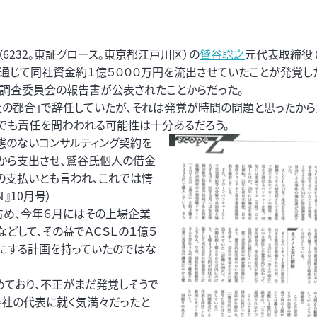
」（6232。東証グロース。東京都江戸川区）の
鷲谷聡之
元代表取締役
通じて同社資金約１億５０００万円を流出させていたことが発覚し
別調査委員会の報告書が公表されたことからだった。
上の都合」で辞任していたが、それは発覚が時間の問題と思ったから
でも責任を問わわれる可能性は十分あるだろう。
態のないコンサルティング契約を
から支出させ、鷲谷氏個人の借金
の支払いとも言われ、これでは情
』10月号）
占め、今年６月にはその上場企業
どして、その益でＡＣＳＬの１億５
にする計画を持っていたのではな
めており、不正がまだ発覚しそうで
社の代表に就く気満々だったと