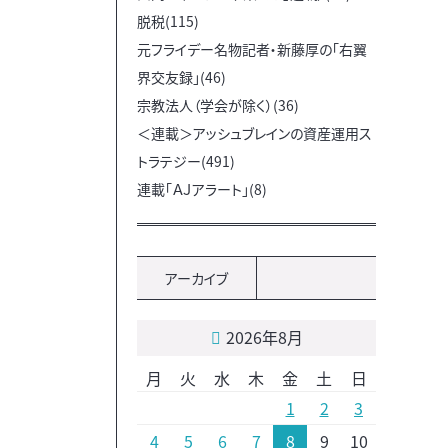
脱税(115)
元フライデー名物記者・新藤厚の「右翼
界交友録」(46)
宗教法人（学会が除く）(36)
＜連載＞アッシュブレインの資産運用ス
トラテジー(491)
連載「ＡＪアラート」(8)
アーカイブ
2026年8月
月
火
水
木
金
土
日
1
2
3
4
5
6
7
8
9
10