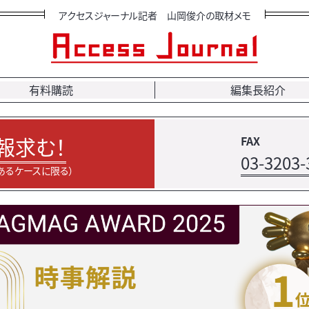
アクセスジャーナル記者 山岡俊介の取材メモ
有料購読
編集長紹介
報求む！
FAX
03-3203-
あるケースに限る）