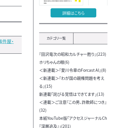
詳細はこちら
カテゴリ一覧
事件屋・
『田沢竜次の昭和カルチャー甦り』(223)
ホリちゃんの眼(6)
＜新連載＞『愛川令章のForcast AI』(8)
＜新連載＞『わが国の親権問題を考え
る』(15)
新連載「詫びる覚悟はできてます」(13)
＜連載＞ご注意『この男、詐欺師につき』
(32)
本紙YouTube版「アクセスジャーナルCh
『深層追及』」(201)