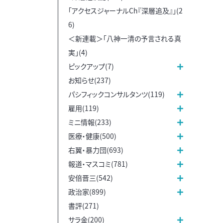
「アクセスジャーナルCh『深層追及』」(2
6)
＜新連載＞「八神一清の予言される真
実」(4)
ピックアップ(7)
お知らせ(237)
パシフィックコンサルタンツ(119)
雇用(119)
ミニ情報(233)
医療・健康(500)
右翼・暴力団(693)
報道・マスコミ(781)
安倍晋三(542)
政治家(899)
書評(271)
サラ金(200)