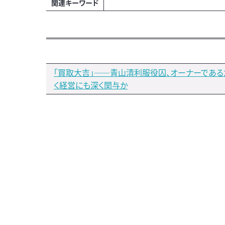
関連キーワード
「買取大吉」――青山清利服役囚、オーナーであ
く経営にも深く関与か