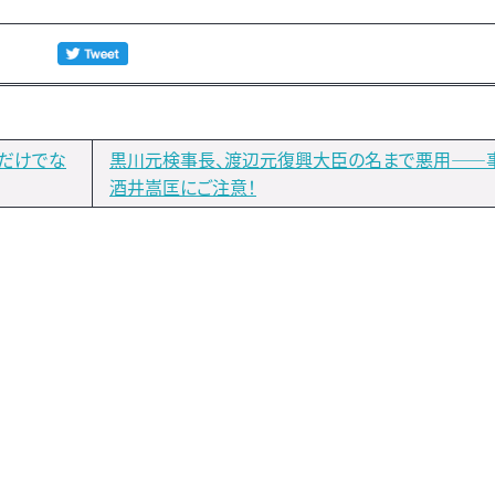
るだけでな
黒川元検事長、渡辺元復興大臣の名まで悪用――
酒井嵩匡にご注意！