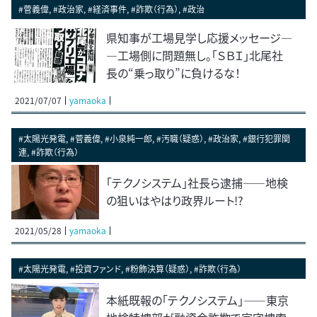
#菅義偉, #政治家, #経済事件, #詐欺（行為）, #政治
県知事が工場見学し応援メッセージ―
―工場側に問題無し。「ＳＢＩ」北尾社
長の“乗っ取り”に負けるな！
2021/07/07
yamaoka
#太陽光発電, #菅義偉, #小泉純一郎, #汚職（疑惑）, #政治家, #銀行犯罪関
連, #詐欺（行為）
「テクノシステム」社長ら逮捕――地検
の狙いはやはり政界ルート!?
2021/05/28
yamaoka
#太陽光発電, #投資ファンド, #粉飾決算（疑惑）, #詐欺（行為）
本紙既報の「テクノシステム」――東京