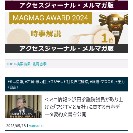
TOP
>
検索結果: 北尾吉孝
#ミニ情報, #右翼・暴力団, #フジテレビ社長自宅疑惑, #報道・マスコミ, #圧力
（自粛）
＜ミニ情報＞浜田参議院議員が取り上
げた「フジＴＶと反社」に関する音声デ
ータ要約文書を公開
2025/05/18
yamaoka