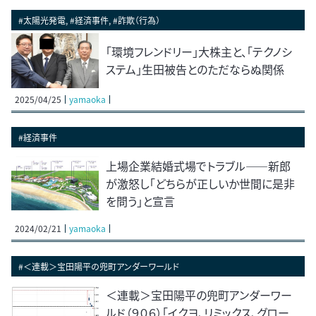
#太陽光発電, #経済事件, #詐欺（行為）
「環境フレンドリー」大株主と、「テクノシ
ステム」生田被告とのただならぬ関係
2025/04/25
yamaoka
#経済事件
上場企業結婚式場でトラブル――新郎
が激怒し「どちらが正しいか世間に是非
を問う」と宣言
2024/02/21
yamaoka
#＜連載＞宝田陽平の兜町アンダーワールド
＜連載＞宝田陽平の兜町アンダーワー
ルド（９０６）「イクヨ、リミックス、グロー