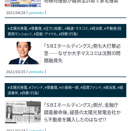
地検特捜部が融資金詐欺で家宅捜索
2021/04/28
yamaoka
#太陽光発電, #菅義偉, #圧力（自粛）, #報道・マスコミ, #政治家, #不動産(投
資用マンション）, #芸能・アイドル, #詐欺（行為）
「ＳＢＩホールディングス」側も大打撃必
至――なぜか大手マスコミは沈黙の問
題融資先
2021/03/25
yamaoka
#太陽光発電, #ファンド, #菅義偉, #小泉純一郎, #投資ファンド, #政治家, #経
済事件, #詐欺（行為）
「ＳＢＩホールディングス」側が、金融庁
調査厳命後、疑惑の太陽光発電会社か
ら不動産を購入したのはなぜ!?
2021/02/24
yamaoka