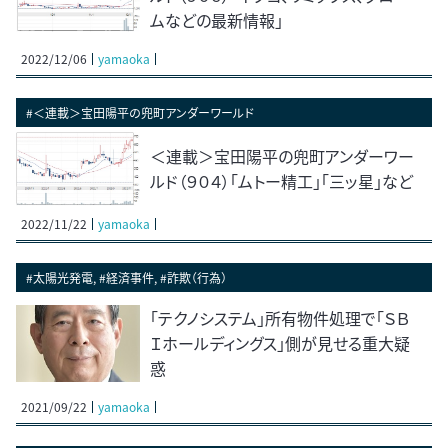
ムなどの最新情報」
2022/12/06
yamaoka
#＜連載＞宝田陽平の兜町アンダーワールド
＜連載＞宝田陽平の兜町アンダーワー
ルド（９０４）「ムトー精工」「三ッ星」など
2022/11/22
yamaoka
#太陽光発電, #経済事件, #詐欺（行為）
「テクノシステム」所有物件処理で「ＳＢ
Ｉホールディングス」側が見せる重大疑
惑
2021/09/22
yamaoka