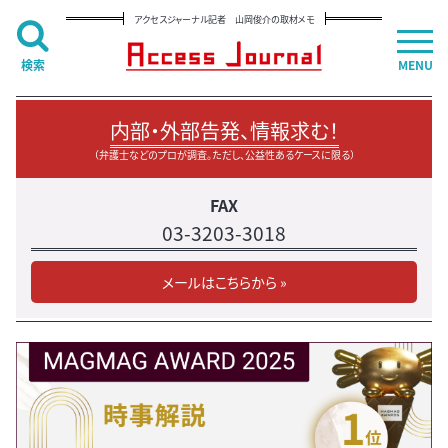
アクセスジャーナル記者 山岡俊介の取材メモ
検索
MENU
内部・外部告発、情報求む！
（弁護士などのプロが調査。ただし、公益性あるケースに限る）
FAX
03-3203-3018
メールはこちらから »