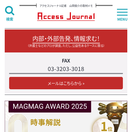
アクセスジャーナル記者 山岡俊介の取材メモ
検索
MENU
内部・外部告発、情報求む！
（弁護士などのプロが調査。ただし、公益性あるケースに限る）
FAX
03-3203-3018
メールはこちらから »