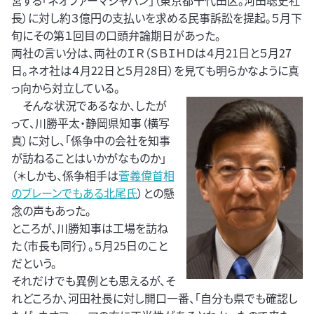
営する「ネオファーマジャパン」（東京都千代田区。河田聡史社
長）に対し約３億円の支払いを求める民事訴訟を提起。５月下
旬にその第１回目の口頭弁論期日があった。
両社の言い分は、両社のＩＲ（ＳＢＩＨＤは４月21日と５月27
日。ネオ社は４月22日と５月28日）を見ても明らかなように真
っ向から対立している。
そんな状況であるなか、したが
って、川勝平太・静岡県知事（横写
真）に対し、「係争中の会社を知事
が訪ねることはいかがなものか」
（＊しかも、係争相手は
菅義偉首相
のブレーンでもある北尾氏
）との懸
念の声もあった。
ところが、川勝知事は工場を訪ね
た（市長も同行）。５月25日のこと
だという。
それだけでも異例とも思えるが、そ
れどころか、河田社長に対し開口一番、「自分も県でも確認し