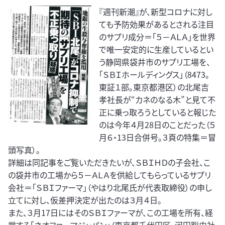
『週刊新潮』が、新型コロナに対し
ても予防効果があるとされる注目
のサプリ成分＝「５－ＡＬＡ」を世界
で唯一安定的に生産しているとい
う静岡県袋井市のサプリ工場を、
「ＳＢＩホールディングス」（8473。
東証１部。東京都港区）の北尾吉
孝社長が“カネのなる木”と見て不
正に乗っ取ろうとしていると報じた
のは今年４月28日のことだった（５
月６・13日合併号。３頁の特集＝冒
頭写真）。
詳細は同記事をご覧いただきたいが、ＳＢＩＨＤの子会社、こ
の袋井市の工場から５－ＡＬＡを供給してもらっているサプリ
会社＝「ＳＢＩファーマ」（やはり北尾氏が代表取締役）の申し
立てに対し、仮差押決定が出たのは３月４日。
また、３月17日にはそのＳＢＩファーマが、この工場を所有、経