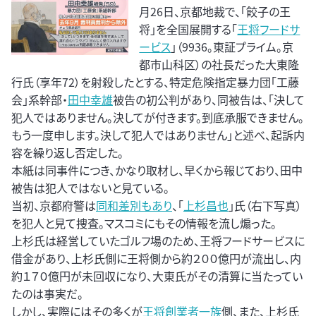
月26日、京都地裁で、「餃子の王
将」を全国展開する「
王将フードサ
ービス
」（9936。東証プライム。京
都市山科区）の社長だった大東隆
行氏（享年72）を射殺したとする、特定危険指定暴力団「工藤
会」系幹部・
田中幸雄
被告の初公判があり、同被告は、「決して
犯人ではありません。決してが付きます。到底承服できません。
もう一度申します。決して犯人ではありません」と述べ、起訴内
容を繰り返し否定した。
本紙は同事件につき、かなり取材し、早くから報じており、田中
被告は犯人ではないと見ている。
当初、京都府警は
同和差別もあり
、「
上杉昌也
」氏（右下写真）
を犯人と見て捜査。マスコミにもその情報を流し煽った。
上杉氏は経営していたゴルフ場のため、王将フードサービスに
借金があり、上杉氏側に王将側から約２００億円が流出し、内
約１７０億円が未回収になり、大東氏がその清算に当たってい
たのは事実だ。
しかし、実際にはその多くが
王将創業者一族
側、また、上杉氏