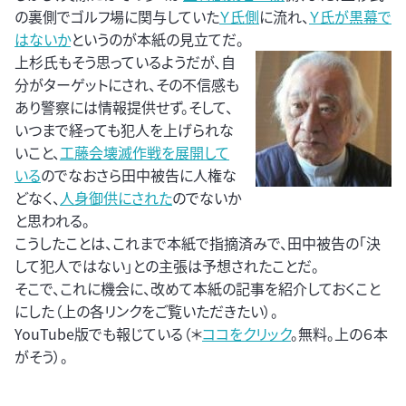
の裏側でゴルフ場に関与していた
Ｙ氏側
に流れ、
Ｙ氏が黒幕で
はないか
というのが本紙の見立てだ。
上杉氏もそう思っているようだが、自
分がターゲットにされ、その不信感も
あり警察には情報提供せず。そして、
いつまで経っても犯人を上げられな
いこと、
工藤会壊滅作戦を展開して
いる
のでなおさら田中被告に人権な
どなく、
人身御供にされた
のでないか
と思われる。
こうしたことは、これまで本紙で指摘済みで、田中被告の「決
して犯人ではない」との主張は予想されたことだ。
そこで、これに機会に、改めて本紙の記事を紹介しておくこと
にした（上の各リンクをご覧いただきたい）。
YouTube版でも報じている（＊
ココをクリック
。無料。上の６本
がそう）。