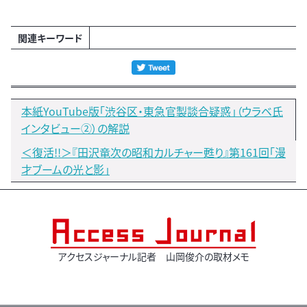
関連キーワード
本紙YouTube版「渋谷区・東急官製談合疑惑」（ウラベ氏
インタビュー②）の解説
＜復活!!＞『田沢竜次の昭和カルチャー甦り』第161回「漫
才ブームの光と影」
アクセスジャーナル記者 山岡俊介の取材メモ