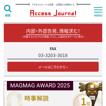
アクセスジャーナル記者 山岡俊介の取材メモ
検索
MENU
内部・外部告発、情報求む！
（弁護士などのプロが調査。ただし、公益性あるケースに限る）
FAX
03-3203-3018
メールはこちらから »