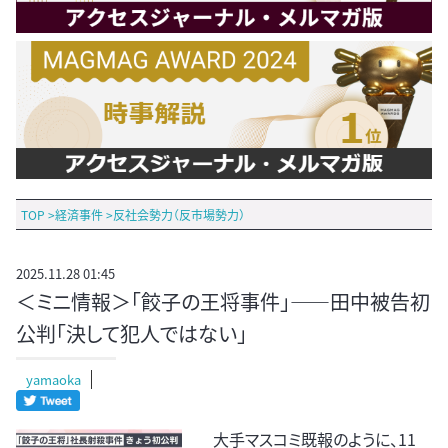
TOP
>
経済事件
>
反社会勢力（反市場勢力）
2025.11.28 01:45
＜ミニ情報＞「餃子の王将事件」――田中被告初
公判「決して犯人ではない」
yamaoka
大手マスコミ既報のように、11