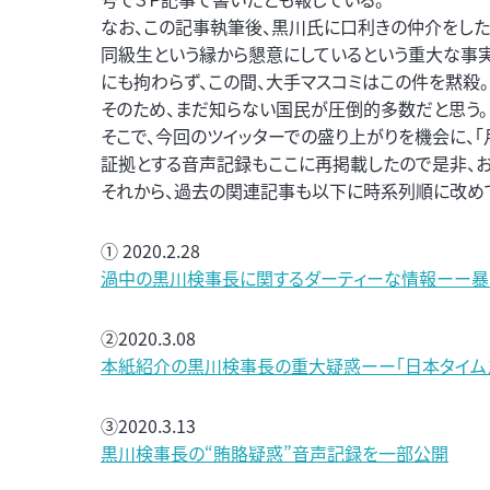
なお、この記事執筆後、黒川氏に口利きの仲介をし
同級生という縁から懇意にしているという重大な事実
にも拘わらず、この間、大手マスコミはこの件を黙殺。
そのため、まだ知らない国民が圧倒的多数だと思う。
そこで、今回のツイッターでの盛り上がりを機会に、
証拠とする音声記録もここに再掲載したので是非、お
それから、過去の関連記事も以下に時系列順に改めて
① 2020.2.28
渦中の黒川検事長に関するダーティーな情報ーー暴
②2020.3.08
本紙紹介の黒川検事長の重大疑惑ーー「日本タイム
③2020.3.13
黒川検事長の“賄賂疑惑”音声記録を一部公開