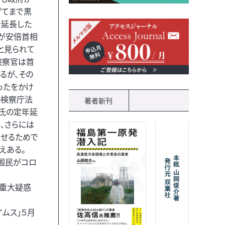
げてまで黒
を延長した
が安倍首相
と見られて
検察官は首
るが、その
ったをかけ
の検察庁法
著者新刊
氏の定年延
、さらには
せるためで
えある。
国民がコロ
の重大疑惑
イムス」５月