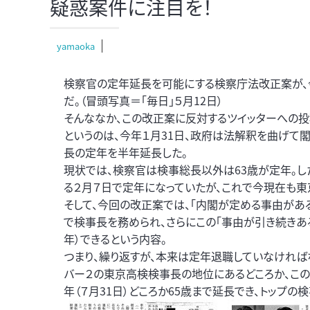
疑惑案件に注目を！
yamaoka
検察官の定年延長を可能にする検察庁法改正案が、
だ。（冒頭写真＝「毎日」５月12日）
そんななか、この改正案に反対するツイッターへの投
というのは、今年１月31日、政府は法解釈を曲げて
長の定年を半年延長した。
現状では、検察官は検事総長以外は63歳が定年。し
る２月７日で定年になっていたが、これで今現在も東
そして、今回の改正案では、「内閣が定める事由があ
で検事長を務められ、さらにこの「事由が引き続きあ
年）できるという内容。
つまり、繰り返すが、本来は定年退職していなければ
バー２の東京高検検事長の地位にあるどころか、こ
年（７月31日）どころか65歳まで延長でき、トップの