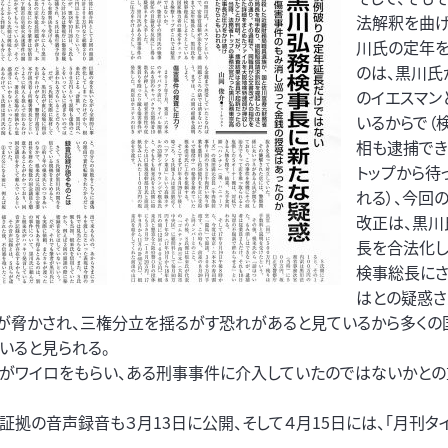
法解釈を曲
川氏の定年
のは、黒川氏
のイエスマン
いるからで（
相も逮捕でき
トップから待
れる）、今回
改正は、黒川
長を合法化し
検事総長にさ
はとの疑惑さ
性が脅かされ、三権分立を揺るがす恐れがあると見ているから多くの
いると見られる。
氏がワイロをもらい、ある刑事事件に介入していたのではないかと
証拠の音声録音も３月13日に公開、そして４月15日には、「月刊タ