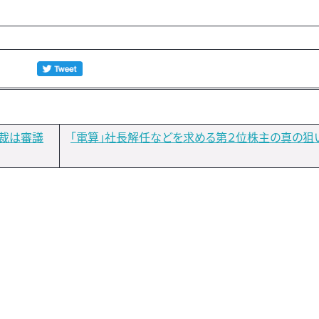
裁は審議
「電算」社長解任などを求める第２位株主の真の狙い