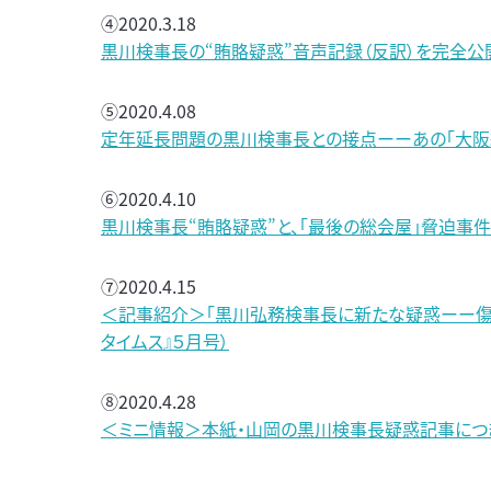
④2020.3.18
黒川検事長の“賄賂疑惑”音声記録（反訳）を完全公
⑤2020.4.08
定年延長問題の黒川検事長との接点ーーあの「大阪
⑥2020.4.10
黒川検事長“賄賂疑惑”と、「最後の総会屋」脅迫事
⑦2020.4.15
＜記事紹介＞「黒川弘務検事長に新たな疑惑ーー傷
タイムス』５月号）
⑧2020.4.28
＜ミニ情報＞本紙・山岡の黒川検事長疑惑記事につき