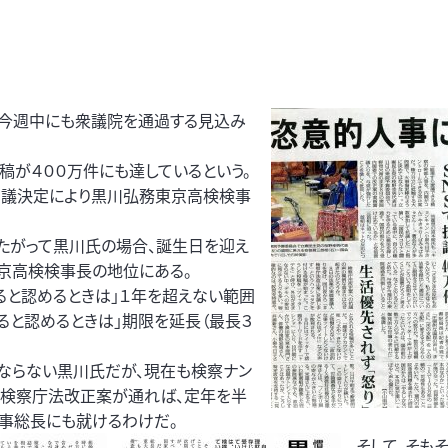
今週中にも衆議院を通過する見込み
稿が４００万件にも達しているという。
閣議決定により黒川弘務東京高検検事
たがって黒川氏の場合、誕生日を迎え
京高検検事長の地位にある。
ると認めるときは」１年を超えない範囲
ると認めるときは」期限を延長（最長３
ならない黒川氏だが、現在も検察ナン
の検察庁法改正案が通れば、定年を半
検事総長にも就けるわけだ。
そして、そも