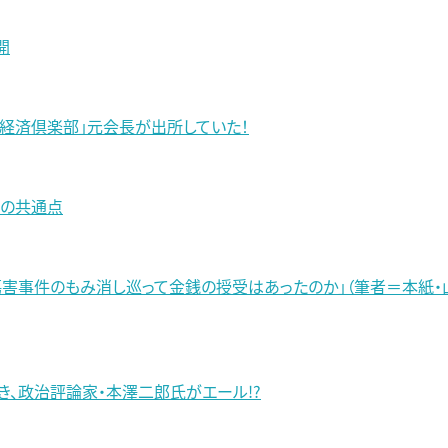
開
経済倶楽部」元会長が出所していた！
件の共通点
害事件のもみ消し巡って金銭の授受はあったのか」（筆者＝本紙・山
、政治評論家・本澤二郎氏がエール!?