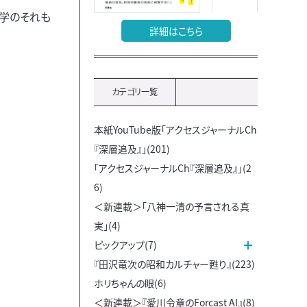
学のそれも
詳細はこちら
カテゴリ一覧
本紙YouTube版「アクセスジャーナルCh
『深層追及』」(201)
「アクセスジャーナルCh『深層追及』」(2
6)
＜新連載＞「八神一清の予言される真
実」(4)
ピックアップ(7)
『田沢竜次の昭和カルチャー甦り』(223)
ホリちゃんの眼(6)
＜新連載＞『愛川令章のForcast AI』(8)