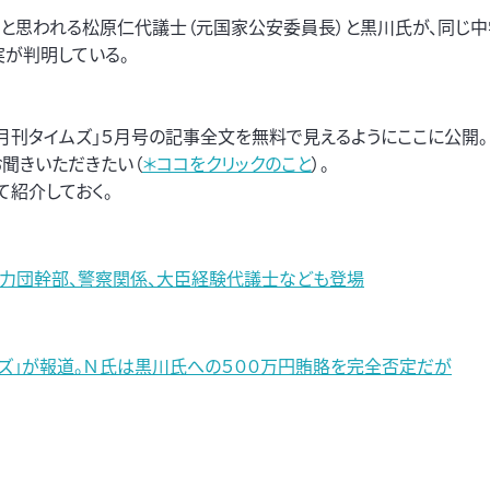
たと思われる松原仁代議士（元国家公安委員長）と黒川氏が、同じ中
が判明している。
「月刊タイムズ」５月号の記事全文を無料で見えるようにここに公開。
聞きいただきたい（
＊ココをクリックのこと
）。
紹介しておく。
力団幹部、警察関係、大臣経験代議士なども登場
ズ」が報道。Ｎ氏は黒川氏への５００万円賄賂を完全否定だが