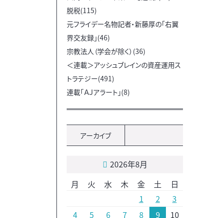
脱税(115)
元フライデー名物記者・新藤厚の「右翼
界交友録」(46)
宗教法人（学会が除く）(36)
＜連載＞アッシュブレインの資産運用ス
トラテジー(491)
連載「ＡＪアラート」(8)
アーカイブ
2026年8月
月
火
水
木
金
土
日
1
2
3
4
5
6
7
8
9
10