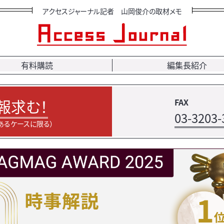
アクセスジャーナル記者 山岡俊介の取材メモ
有料購読
編集長紹介
報求む！
FAX
03-3203-
あるケースに限る）