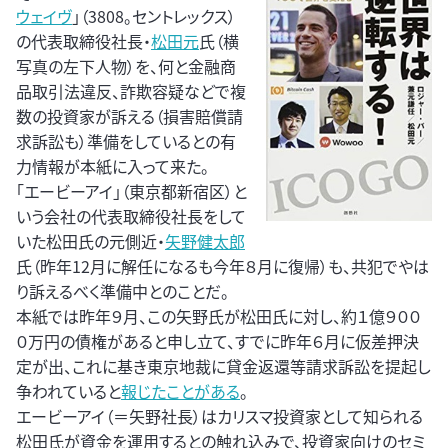
ウェイヴ
」（3808。セントレックス）
の代表取締役社長・
松田元
氏（横
写真の左下人物）を、何と金融商
品取引法違反、詐欺容疑などで複
数の投資家が訴える（損害賠償請
求訴訟も）準備をしているとの有
力情報が本紙に入って来た。
「エービーアイ」（東京都新宿区）と
いう会社の代表取締役社長をして
いた松田氏の元側近・
矢野健太郎
氏（昨年12月に解任になるも今年８月に復帰）も、共犯でやは
り訴えるべく準備中とのことだ。
本紙では昨年９月、この矢野氏が松田氏に対し、約１億９００
０万円の債権があると申し立て、すでに昨年６月に仮差押決
定が出、これに基き東京地裁に貸金返還等請求訴訟を提起し
争われていると
報じたことがある
。
エービーアイ（＝矢野社長）はカリスマ投資家として知られる
松田氏が資金を運用するとの触れ込みで、投資家向けのセミ