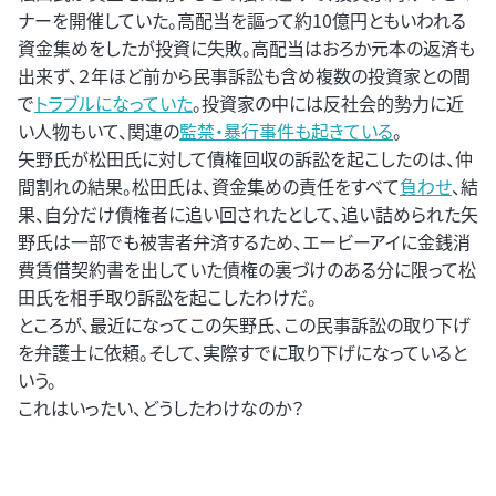
ナーを開催していた。高配当を謳って約10億円ともいわれる
資金集めをしたが投資に失敗。高配当はおろか元本の返済も
出来ず、２年ほど前から民事訴訟も含め複数の投資家との間
で
トラブルになっていた
。投資家の中には反社会的勢力に近
い人物もいて、関連の
監禁・暴行事件も起きている
。
矢野氏が松田氏に対して債権回収の訴訟を起こしたのは、仲
間割れの結果。松田氏は、資金集めの責任をすべて
負わせ
、結
果、自分だけ債権者に追い回されたとして、追い詰められた矢
野氏は一部でも被害者弁済するため、エービーアイに金銭消
費賃借契約書を出していた債権の裏づけのある分に限って松
田氏を相手取り訴訟を起こしたわけだ。
ところが、最近になってこの矢野氏、この民事訴訟の取り下げ
を弁護士に依頼。そして、実際すでに取り下げになっていると
いう。
これはいったい、どうしたわけなのか？