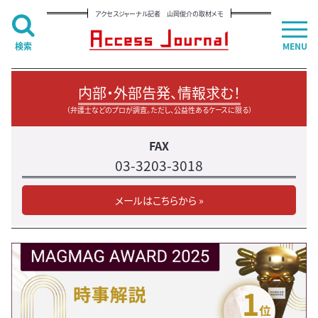
アクセスジャーナル記者 山岡俊介の取材メモ
検索
MENU
内部・外部告発、情報求む！
（弁護士などのプロが調査。ただし、公益性あるケースに限る）
FAX
03-3203-3018
メールはこちらから »