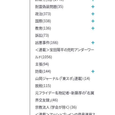
耐震偽装問題(35)
政治(373)
国際(338)
教育(136)
訴訟(73)
凶悪事件(166)
＜連載＞宝田陽平の兜町アンダーワー
ルド(1056)
主張(94)
防衛(144)
山岡ジャーナル（「東スポ」連載）(14)
脱税(115)
元フライデー名物記者・新藤厚の「右翼
界交友録」(46)
宗教法人（学会が除く）(36)
＜連載＞アッシュブレインの資産運用ス