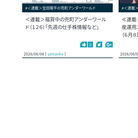
#＜連載＞宝田陽平の兜町アンダーワールド
#＜連載
＜連載＞福賀中の兜町アンダーワール
≪連載
ド（１２６）「先週の仕手株情報など」
産運用
（６月８
0
2026/06/08
yamaoka
2026/06/