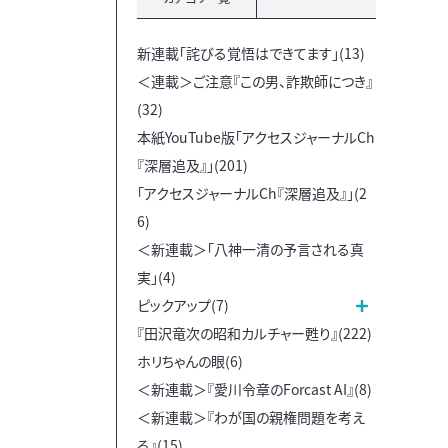
新連載「詫びる覚悟はできてます」(13)
＜連載＞ご注意『この男、詐欺師につき』
(32)
本紙YouTube版「アクセスジャーナルCh
『深層追及』」(201)
「アクセスジャーナルCh『深層追及』」(2
6)
＜新連載＞「八神一清の予言される真
実」(4)
ピックアップ(7)
『田沢竜次の昭和カルチャー甦り』(222)
ホリちゃんの眼(6)
＜新連載＞『愛川令章のForcast AI』(8)
＜新連載＞『わが国の親権問題を考え
る』(15)