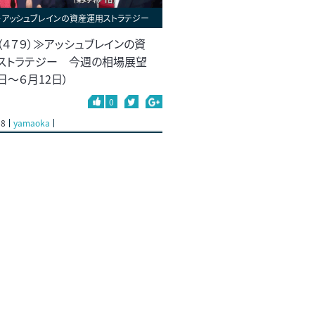
＞アッシュブレインの資産運用ストラテジー
（４７９）≫アッシュブレインの資
ストラテジー 今週の相場展望
日～６月12日）
0
08
yamaoka