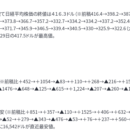
て日経平均株価の終値は４１６.３ドル（※前稿416.4→398.2→387
5→373.8→366.7→357.2→332.7→334.2→334.2→337.2→352.
1→371.7→345.9→346.5→339.4→340.5→330→325.9→322.6
29日の417.5ドルが最高値。
※前稿比＋452→＋1054→▲83→＋110→＋268→▲216→＋15
▲1476→▲648→▲125→▲615→＋1,224→▲207→▲260→▲
P安（※前稿比＋851→＋357→▲110→＋1525→＋406→＋632→
→▲52→＋279→▲343→▲476→▲53→＋76→＋237→＋560→
日に16,542ドルが直近最安値。