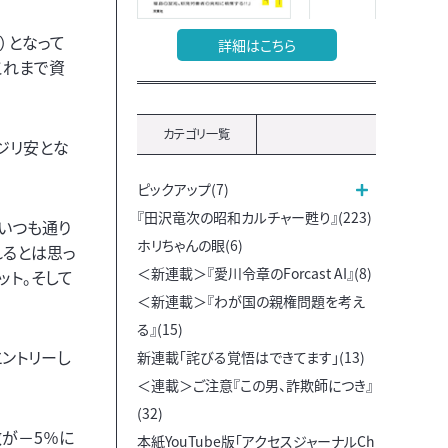
）となって
詳細はこちら
これまで資
カテゴリ一覧
はジリ安とな
ピックアップ(7)
『田沢竜次の昭和カルチャー甦り』(223)
、いつも通り
ホリちゃんの眼(6)
れるとは思っ
＜新連載＞『愛川令章のForcast AI』(8)
ット。そして
＜新連載＞『わが国の親権問題を考え
る』(15)
ントリーし
新連載「詫びる覚悟はできてます」(13)
＜連載＞ご注意『この男、詐欺師につき』
(32)
が－5％に
本紙YouTube版「アクセスジャーナルCh