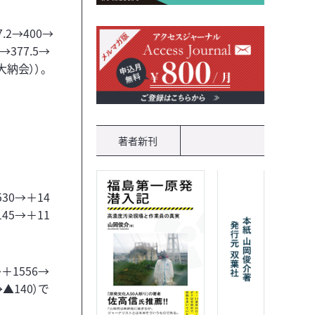
.2→400→
4→377.5→
（大納会））。
著者新刊
30→＋14
145→＋11
＋1556→
▲140）で