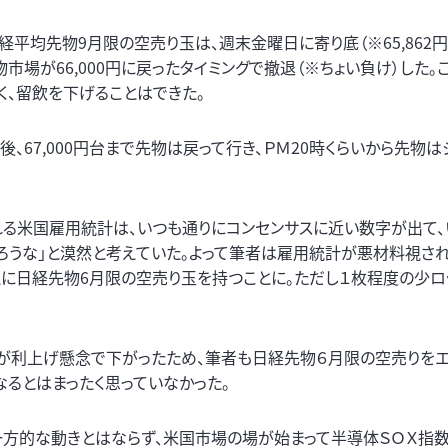
平均先物9月限の空売り玉は、週末金曜日に寄り底（※65,862円
市場が66,000円に戻ったタイミングで撤退（※ちょい負け）した。
、留飲を下げることはできた。
た後、67,000円台まで先物は戻って行き、ＰＭ20時くらいから先物
される米国雇用統計は、いつも通りにコンセンサスに近い数字が出て
ろうな」と漠然と考えていた。よって筆者は雇用統計が悪材料視さ
単純に日経先物6月限の空売り玉を持つことに。ただし１枚程度の少ロ
が利上げ懸念で下がったため、筆者も日経先物６月限の空売りをエ
るとはまったく思っていなかった。
一方的な動きとはならず、米国市場の場が始まって半導体ＳＯＸ指数