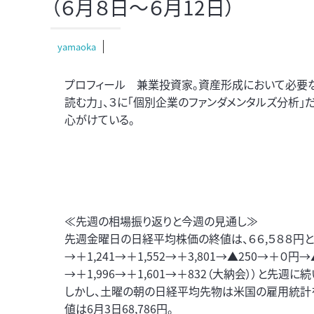
（６月８日～６月12日）
yamaoka
プロフィール 兼業投資家。資産形成において必要な
読む力」、３に「個別企業のファンダメンタルズ分析
心がけている。
≪先週の相場振り返りと今週の見通し≫
先週金曜日の日経平均株価の終値は、６６,５８８円と前稿＋
→＋1,241→＋1,552→＋3,801→▲250→＋０円→▲
→＋1,996→＋1,601→＋832（大納会））と先週
しかし、土曜の朝の日経平均先物は米国の雇用統計を受
値は6月3日68,786円。