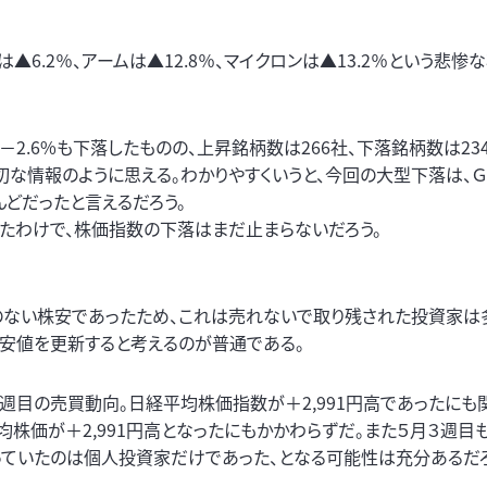
▲6.2％、アームは▲12.8％、マイクロンは▲13.2％という悲惨
約－2.6%も下落したものの、上昇銘柄数は266社、下落銘柄数は23
な情報のように思える。わかりやすくいうと、今回の大型下落は、Ｇ
どだったと言えるだろう。
ったわけで、株価指数の下落はまだ止まらないだろう。
のない株安であったため、これは売れないで取り残された投資家は多
安値を更新すると考えるのが普通である。
週目の売買動向。日経平均株価指数が＋2,991円高であったにも
均株価が＋2,991円高となったにもかかわらずだ。また５月３週目も
踊っていたのは個人投資家だけであった、となる可能性は充分あるだろ