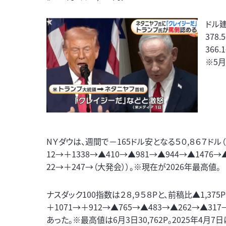
ドル建
378.
366.
※5月
NＹダウは、週間で－165ドル安となる５０,８６７ドル（
12→＋1338→▲410→▲981→▲944→▲1476→
22→＋247→（大発会））。※現在が2026年最高値。
ナスダック100指数は２８,９５８Pと、前稿比▲1,375
＋1071→＋912→▲765→▲483→▲262→▲317
あった。※最高値は6月3日30,762P。2025年4月7