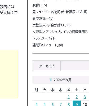
脱税(115)
一般的には
元フライデー名物記者・新藤厚の「右翼
ンが大底圏で
界交友録」(46)
宗教法人（学会が除く）(36)
＜連載＞アッシュブレインの資産運用ス
トラテジー(491)
連載「ＡＪアラート」(8)
アーカイブ
2026年8月
月
火
水
木
金
土
日
1
2
3
4
5
6
7
8
9
10