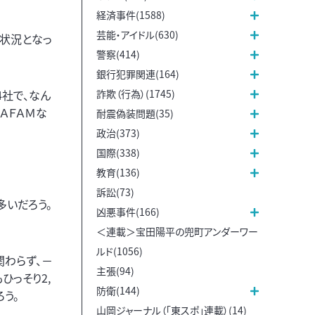
経済事件(1588)
芸能・アイドル(630)
な状況となっ
警察(414)
銀行犯罪関連(164)
詐欺（行為）(1745)
4社で、なん
ＡＦＡＭな
耐震偽装問題(35)
政治(373)
国際(338)
教育(136)
訴訟(73)
いだろう。
凶悪事件(166)
＜連載＞宝田陽平の兜町アンダーワー
ルド(1056)
関わらず、－
主張(94)
ひっそり2,
防衛(144)
う。
山岡ジャーナル（「東スポ」連載）(14)