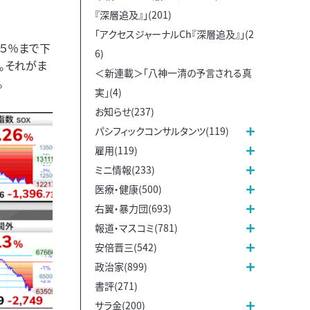
『深層追及』」(201)
「アクセスジャーナルCh『深層追及』」(2
－５％まで下
6)
。それがま
＜新連載＞「八神一清の予言される真
。
実」(4)
お知らせ(237)
パシフィックコンサルタンツ(119)
雇用(119)
ミニ情報(233)
医療・健康(500)
右翼・暴力団(693)
報道・マスコミ(781)
安倍晋三(542)
政治家(899)
書評(271)
サラ金(200)