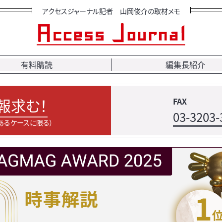
アクセスジャーナル記者 山岡俊介の取材メモ
有料購読
編集長紹介
報求む！
FAX
03-3203-
あるケースに限る）