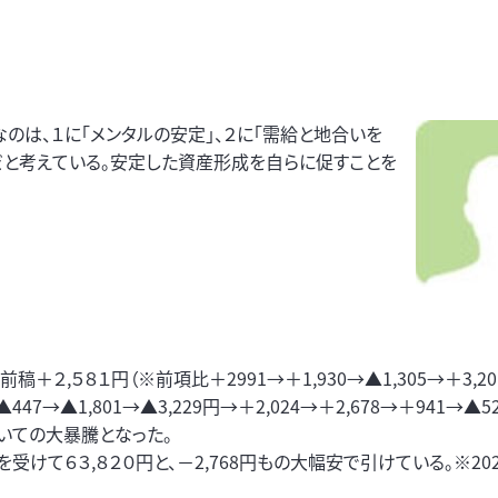
のは、１に「メンタルの安定」、２に「需給と地合いを
」だと考えている。安定した資産形成を自らに促すことを
２,５８１円（※前項比＋2991→＋1,930→▲1,305→＋3,20
447→▲1,801→▲3,229円→＋2,024→＋2,678→＋941→▲5
に続いての大暴騰となった。
けて６３,８２０円と、－2,768円もの大幅安で引けている。※20