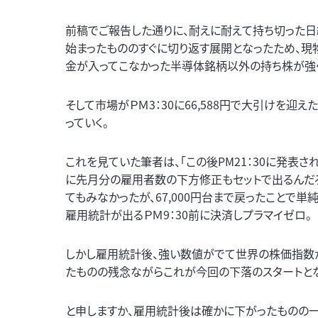
前稿でご報告した通りに、耐えに耐えて持ち切った日経
始まったもののすぐに切り返す展開となったため、現物
金が入ってこなかった半導体銘柄以外の持ち株が強く
そして市場がＰＭ3：30に66,588円で大引けを迎え
っていく。
これを見ていた筆者は、「この後PM21：30に発表
に先月分の雇用者数の下方修正もセットで出るんだ
てもみなかったが、67,000円台まで戻ったことで
雇用統計が出るＰＭ9：30前に決済しプラマイゼロ。
しかし雇用統計後、強い数値がでて世界の株価指数
たものの残念ながらこれが今回の下落のスタートとな
と申しますか、雇用統計後は確かに下がったものの