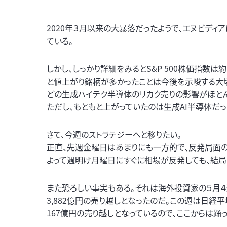
2020年３月以来の大暴落だったようで、エヌビディアは
ている。
しかし、しっかり詳細をみるとS&P 500株価指数は
と値上がり銘柄が多かったことは今後を示唆する大切
どの生成ハイテク半導体のリカク売りの影響がほとん
ただし、もともと上がっていたのは生成AI半導体だ
さて、今週のストラテジーへと移りたい。
正直、先週金曜日はあまりにも一方的で、反発局面
よって週明け月曜日にすぐに相場が反発しても、結局
また恐ろしい事実もある。それは海外投資家の５月４
3,882億円の売り越しとなったのだ。この週は日経平
167億円の売り越しとなっているので、ここからは