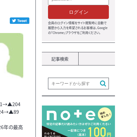
ログイン
会員のログイン情報をサイト閲覧時に自動で
履歴から入力を希望されるお客様は、Google
の『Chrome』ブラウザをご利用ください。
記事検索
1→▲204
24→▲89
26年の最高