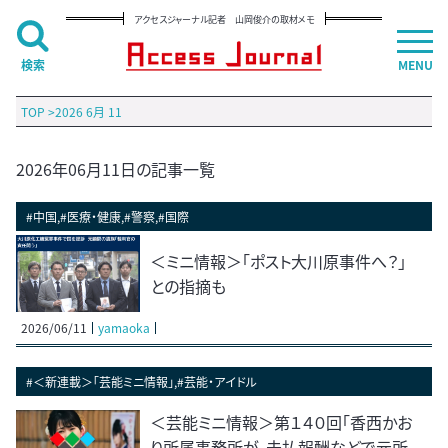
アクセスジャーナル記者 山岡俊介の取材メモ
検索
MENU
TOP
>
2026 6月 11
2026年06月11日の記事一覧
#中国,#医療・健康,#警察,#国際
＜ミニ情報＞「ポスト大川原事件へ？」
との指摘も
2026/06/11
yamaoka
#＜新連載＞「芸能ミニ情報」,#芸能・アイドル
＜芸能ミニ情報＞第１４０回「香西かお
り所属事務所が、未払報酬などで元所