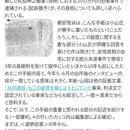
頼した佐伯伸之秘書（当時）に対する３００万円の恐喝事件で
逮捕される（起訴猶予）が、その真相についても詳しく述べら
れている。
親安倍派は、こんな手紙は小山氏
が勝手に書いたものということだ
ろう。しかし、この疑惑に関する主
要な部分（小山氏が明確な回答を
避けた件は除き）で、安倍首相の自
宅に対する放火未遂事件で懲役1
3年の長期刑を受けて獄中にいたいまから10年も前にしたた
めたこの手紙内容と、今年５、６月の出所後のインタビュー内
容が一致している意味は大きく、本紙・山岡は他の証拠文書、
「共同通信」もこの疑惑を報じようとしていた
事実、判決文で
認定されている事実などからも総合して、一致＝真実だから
と思料する。
そこで、以下、この手紙の重要と思われる部分の記述を紹介す
る（一部要約。＊の付いたカッコ内は編集部による補足）。
まずは、＜選挙妨害＞の件から。