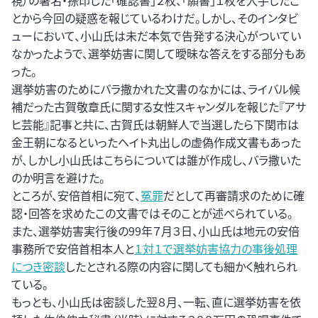
視）の署名・捺印した「確認書」２枚、「願書」１枚を入手したこ
とから今回の疑惑を報じているわけだ。しかし、そのインタビ
ューにおいて、小山氏は未だ本気で告発する決心がついてい
なかったようで、選挙妨害に関して曖昧な答えをする部分もあ
った。
選挙妨害のためにバラ撒かれた文書のなかには、ライバル候
補だった古賀敬章氏に関する女性スキャンダルを報じた『アサ
ヒ芸能』記事と共に、古賀氏は朝鮮人で当選したら下関市は
金王朝になるといったヘイト丸出しの虚偽作成文書もあった
が、しかし小山氏はこちらについては誰が作成し、バラ撒いた
のか明言を避けた。
ところが、安倍首相に宛て、
冤罪
だとして再審請求のために確
認・回答を求めたこの文書ではそのことが述べられている。
また、選挙妨害実行後の99年７月３日、小山氏は地元の安倍
事務所で安倍首相本人と
１対１で選挙妨害協力の事後処理
につき密談
したとされる際の内容に関しても細かく触れられ
ている。
もっとも、小山氏は密談した翌８月、一転、直に選挙妨害を依