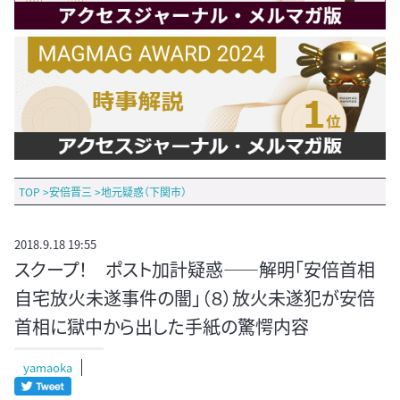
TOP
>
安倍晋三
>
地元疑惑（下関市）
2018.9.18 19:55
スクープ！ ポスト加計疑惑――解明「安倍首相
自宅放火未遂事件の闇」（８）放火未遂犯が安倍
首相に獄中から出した手紙の驚愕内容
yamaoka