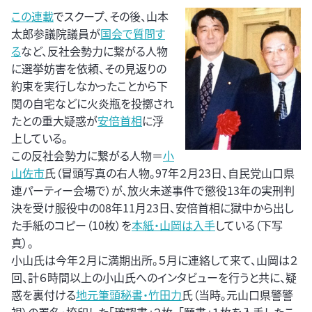
この連載
でスクープ、その後、山本
太郎参議院議員が
国会で質問す
る
など、反社会勢力に繋がる人物
に選挙妨害を依頼、その見返りの
約束を実行しなかったことから下
関の自宅などに火炎瓶を投擲され
たとの重大疑惑が
安倍首相
に浮
上している。
この反社会勢力に繋がる人物＝
小
山佐市
氏（冒頭写真の右人物。97年２月23日、自民党山口県
連パーティー会場で）が、放火未遂事件で懲役13年の実刑判
決を受け服役中の08年11月23日、安倍首相に獄中から出し
た手紙のコピー（10枚）を
本紙・山岡は入手
している（下写
真）。
小山氏は今年２月に満期出所。５月に連絡して来て、山岡は２
回、計６時間以上の小山氏へのインタビューを行うと共に、疑
惑を裏付ける
地元筆頭秘書・竹田力
氏（当時。元山口県警警