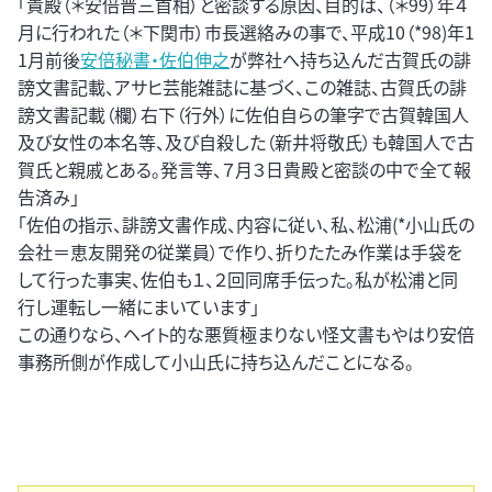
「貴殿（＊安倍晋三首相）と密談する原因、目的は、（＊99）年４
月に行われた（＊下関市）市長選絡みの事で、平成10（*98)年1
1月前後
安倍秘書・佐伯伸之
が弊社へ持ち込んだ古賀氏の誹
謗文書記載、アサヒ芸能雑誌に基づく、この雑誌、古賀氏の誹
謗文書記載（欄）右下（行外）に佐伯自らの筆字で古賀韓国人
及び女性の本名等、及び自殺した（新井将敬氏）も韓国人で古
賀氏と親戚とある。発言等、７月３日貴殿と密談の中で全て報
告済み」
「佐伯の指示、誹謗文書作成、内容に従い、私、松浦(*小山氏の
会社＝恵友開発の従業員）で作り、折りたたみ作業は手袋を
して行った事実、佐伯も１、２回同席手伝った。私が松浦と同
行し運転し一緒にまいています」
この通りなら、ヘイト的な悪質極まりない怪文書もやはり安倍
事務所側が作成して小山氏に持ち込んだことになる。