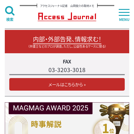
アクセスジャーナル記者 山岡俊介の取材メモ
検索
MENU
内部・外部告発、情報求む！
（弁護士などのプロが調査。ただし、公益性あるケースに限る）
FAX
03-3203-3018
メールはこちらから »