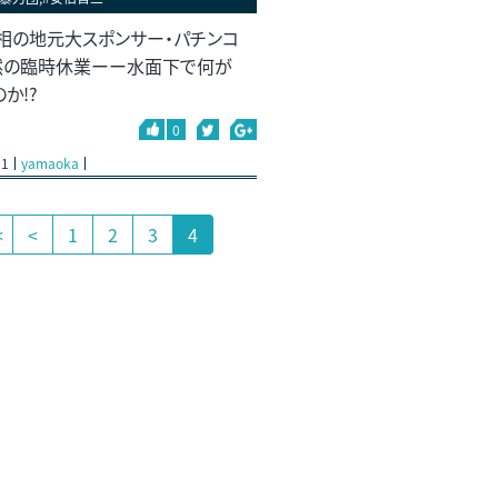
相の地元大スポンサー・パチンコ
然の臨時休業ーー水面下で何が
か!?
0
01
yamaoka
<
<
1
2
3
4