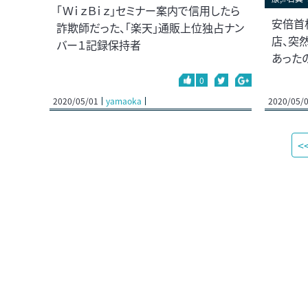
「ＷｉｚＢｉｚ」セミナー案内で信用したら
安倍首
詐欺師だった、「楽天」通販上位独占ナン
店、突
バー１記録保持者
あったの
0
2020/05/01
yamaoka
2020/05/
<