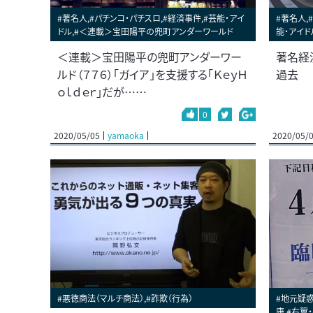
#著名人,#パチンコ・パチスロ,#経済事件,#芸能・アイ
#著名人,
ドル,#＜連載＞宝田陽平の兜町アンダーワールド
能・アイド
＜連載＞宝田陽平の兜町アンダーワー
著名経
ルド（７７６）「ガイア」を支援する「ＫｅｙＨ
過去
ｏｌｄｅｒ」だが……
0
2020/05/05
yamaoka
2020/05/
#悪徳商法（マルチ商法）,#詐欺（行為）
#地元疑惑
康,#右翼