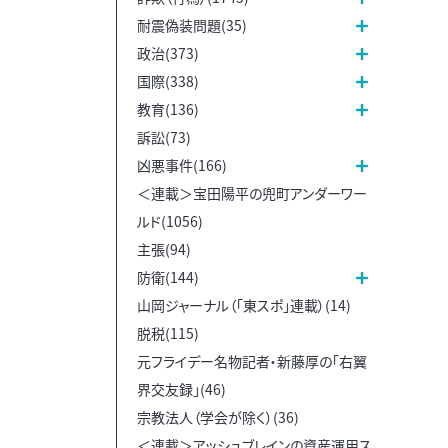
耐震偽装問題(35)
政治(373)
国際(338)
教育(136)
訴訟(73)
凶悪事件(166)
＜連載＞宝田陽平の兜町アンダーワー
ルド(1056)
主張(94)
防衛(144)
山岡ジャーナル（「東スポ」連載）(14)
脱税(115)
元フライデー名物記者・新藤厚の「右翼
界交友録」(46)
宗教法人（学会が除く）(36)
＜連載＞アッシュブレインの資産運用ス