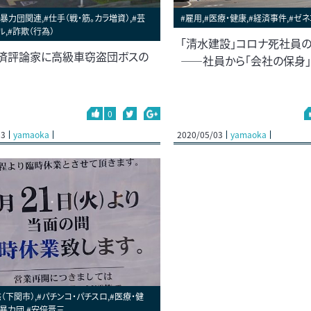
#暴力団関連,#仕手（戦・筋。カラ増資）,#芸
#雇用,#医療・健康,#経済事件,#ゼネ
ル,#詐欺（行為）
「清水建設」コロナ死社員
済評論家に高級車窃盗団ボスの
――社員から「会社の保身
0
03
yamaoka
2020/05/03
yamaoka
（下関市）,#パチンコ・パチスロ,#医療・健
・暴力団,#安倍晋三