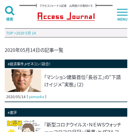
アクセスジャーナル記者 山岡俊介の取材メモ
検索
MENU
TOP
>
2020 5月 14
2020年05月14日の記事一覧
#経済事件,#ゼネコン（談合）
「マンション建築首位『長谷工』の“下請
けイジメ”実態」（２）
2020/05/14
yamaoka
#書評
『新型コロナウイルス・ＮＥＷＳウォッチ
ーーコロコロ日記』（著書・ヒグマルコ。