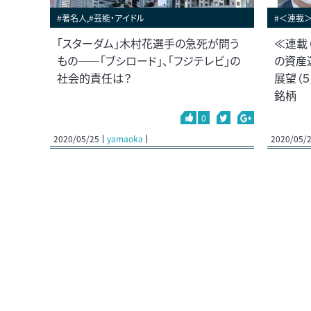
#著名人,#芸能・アイドル
#＜連載
「スターダム」木村花選手の急死が問う
≪連載
もの――「ブシロード」、「フジテレビ」の
の資産
社会的責任は？
展望（５
銘柄
0
2020/05/25
yamaoka
2020/05/