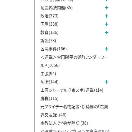
耐震偽装問題(35)
政治(373)
国際(338)
教育(136)
訴訟(73)
凶悪事件(166)
＜連載＞宝田陽平の兜町アンダーワー
ルド(1056)
主張(94)
防衛(144)
山岡ジャーナル（「東スポ」連載）(14)
脱税(115)
元フライデー名物記者・新藤厚の「右翼
界交友録」(46)
宗教法人（学会が除く）(36)
＜連載＞アッシュブレインの資産運用ス