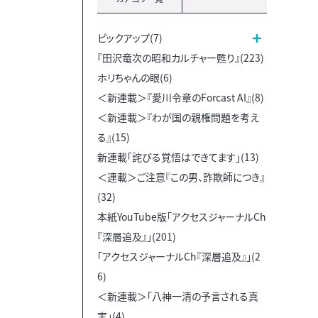
ピックアップ(7)
『田沢竜次の昭和カルチャー甦り』(223)
ホリちゃんの眼(6)
＜新連載＞『愛川令章のForcast AI』(8)
＜新連載＞『わが国の親権問題を考え
る』(15)
新連載「詫びる覚悟はできてます」(13)
＜連載＞ご注意『この男、詐欺師につき』
(32)
本紙YouTube版「アクセスジャーナルCh
『深層追及』」(201)
「アクセスジャーナルCh『深層追及』」(2
6)
＜新連載＞「八神一清の予言される真
実」(4)